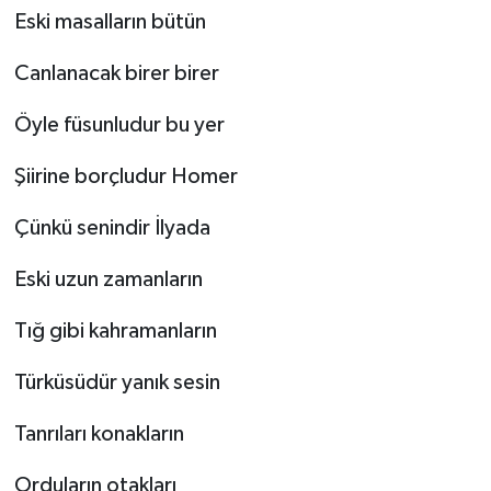
Eski masalların bütün
Şenpazar Haberleri
Canlanacak birer birer
Seydiler Haberleri
Öyle füsunludur bu yer
Taşköprü Haberleri
Şiirine borçludur Homer
Tosya Haberleri
Çünkü senindir İlyada
Karadeniz Haberleri
Eski uzun zamanların
Tığ gibi kahramanların
Ulusal Haberler
Türküsüdür yanık sesin
Teknoloji Haberleri
Tanrıları konakların
Siyaset Haberleri
Orduların otakları