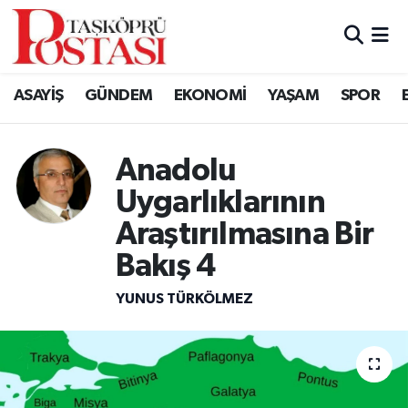
Kastamonu Vefat Edenler
ASAYİŞ
GÜNDEM
EKONOMİ
YAŞAM
SPOR
Abana Haberleri
Ağlı Haberleri
Anadolu
Uygarlıklarının
Araç Haberleri
Araştırılmasına Bir
Azdavay Haberleri
Bakış 4
YUNUS TÜRKÖLMEZ
Bozkurt Haberleri
Çatalzeytin Haberleri
Cide Haberleri