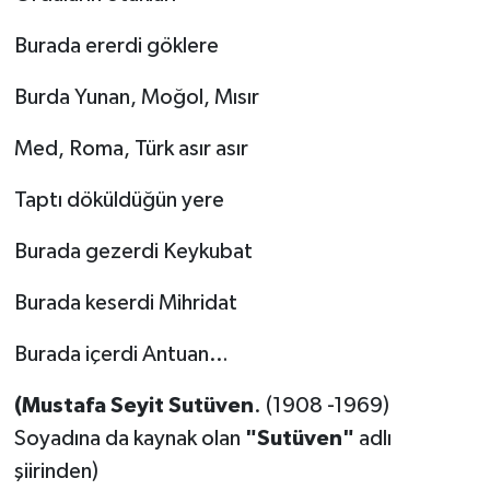
Dünya Haberleri
Burada ererdi göklere
Yerel Haberler
Burda Yunan, Moğol, Mısır
Haber Arşivi
Med, Roma, Türk asır asır
Taptı döküldüğün yere
Burada gezerdi Keykubat
Burada keserdi Mihridat
Burada içerdi Antuan…
(Mustafa Seyit Sutüven
. (1908 -1969)
Soyadına da kaynak olan
"Sutüven"
adlı
şiirinden)