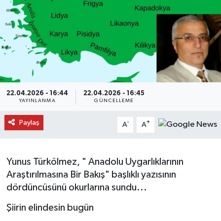
Daday Haberleri
Devrekani Haberleri
Doğanyurt Haberleri
Hanönü Haberleri
22.04.2026 - 16:44
22.04.2026 - 16:45
YAYINLANMA
GÜNCELLEME
İhsangazi Haberleri
Paylaş
-
+
A
A
İnebolu Haberleri
Yunus Türkölmez, " Anadolu Uygarlıklarının
Küre Haberleri
Araştırılmasına Bir Bakış" başlıklı yazısının
dördüncüsünü okurlarına sundu...
Merkez Haberleri
Şiirin elindesin bugün
Pınarbaşı Haberleri