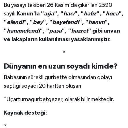
Bu yasayı takiben 26 Kasım’da çıkarılan 2590
sayılı
Kanun'la "
ağa
", "
hacı
", "
hafız
", "
hoca
",
"
efendi
", "
bey
", "
beyefendi
", "
hanım
",
"
hanımefendi
", "
paşa
", "
hazret
" gibi unvan
ve lakapların kullanılması yasaklanmıştır.
*
Dünyanın en uzun soyadı kimde?
Babasının sürekli gurbette olmasından dolayı
seçtiği soyadı 20 harften oluşan
“Uçarturnagurbetgezer, olarak bilinmektedir.
Kaynak desteği:
*