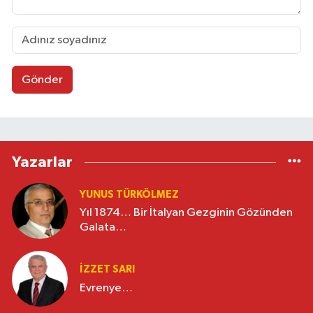
Gönder
Yazarlar
YUNUS TÜRKÖLMEZ
Yıl 1874… Bir İtalyan Gezginin Gözünden
Galata…
İZZET SARI
Evrenye…