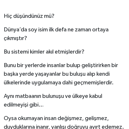
Daday Haberleri
Hiç düşündünüz mü?
Devrekani Haberleri
Dünya’da soy isim ilk defa ne zaman ortaya
çıkmıştır?
Doğanyurt Haberleri
Bu sistemi kimler akıl etmişlerdir?
Hanönü Haberleri
Bunu bir yerlerde insanlar bulup geliştirirken bir
İhsangazi Haberleri
başka yerde yaşayanlar bu buluşu alıp kendi
ülkelerinde uygulamaya dahi geçmemişlerdir.
İnebolu Haberleri
Aynı matbaanın bulunuşu ve ülkeye kabul
Küre Haberleri
edilmeyişi gibi…
Merkez Haberleri
Oysa okumayan insan değişmez, gelişmez,
duyduklarına inanır, yanlışı doğruyu ayırt edemez.
Pınarbaşı Haberleri