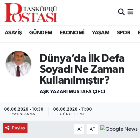
Kastamonu Vefat Edenler
ASAYİŞ
GÜNDEM
EKONOMİ
YAŞAM
SPOR
Abana Haberleri
Ağlı Haberleri
Dünya’da İlk Defa
Soyadı Ne Zaman
Araç Haberleri
Kullanılmıştır?
Azdavay Haberleri
AŞK YAZARI MUSTAFA ÇIFCI
Bozkurt Haberleri
06.06.2026 - 10:30
06.06.2026 - 11:00
YAYINLANMA
GÜNCELLEME
Çatalzeytin Haberleri
Paylaş
-
+
A
A
Cide Haberleri