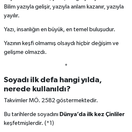
Bilim yazıyla gelişir, yazıyla anlam kazanır, yazıyla
Şenpazar Haberleri
yayılır.
Seydiler Haberleri
Yazı, insanlığın en büyük, en temel buluşudur.
Yazının keşfi olmamış olsaydı hiçbir değişim ve
Taşköprü Haberleri
gelişme olmazdı.
Tosya Haberleri
*
Karadeniz Haberleri
Soyadı ilk defa hangi yılda,
nerede kullanıldı?
Ulusal Haberler
Takvimler MÖ. 2582 göstermektedir.
Teknoloji Haberleri
Bu tarihlerde soyadını
Dünya’da ilk kez Çinliler
Siyaset Haberleri
keşfetmişlerdir. (*1)