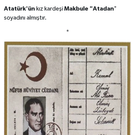
Atatürk
'ün
kız kardeşi
Makbule
"Atadan
"
soyadını almıştır.
*