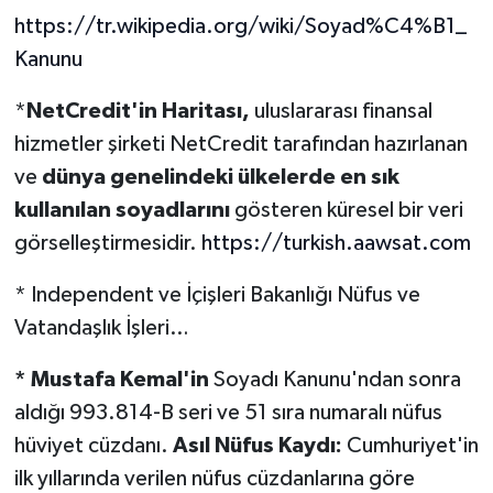
https://tr.wikipedia.org/wiki/Soyad%C4%B1_
Kanunu
*
NetCredit'in Haritası
,
uluslararası finansal
hizmetler şirketi NetCredit tarafından
hazırlanan
ve
dünya genelindeki ülkelerde en sık
kullanılan soyadlarını
gösteren küresel bir veri
görselleştirmesidir.
https://turkish.aawsat.com
* Independent ve İçişleri Bakanlığı Nüfus ve
Vatandaşlık İşleri…
* Mustafa Kemal'in
Soyadı Kanunu'ndan sonra
aldığı 993.814-B seri ve 51 sıra numaralı nüfus
hüviyet cüzdanı.
Asıl Nüfus Kaydı:
Cumhuriyet'in
ilk yıllarında verilen nüfus cüzdanlarına göre