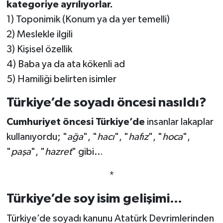
kategoriye ayrılıyorlar.
1) Toponimik (Konum ya da yer temelli)
2) Meslekle ilgili
3) Kişisel özellik
4) Baba ya da ata kökenli ad
5) Hamiliği belirten isimler
Türkiye’de soyadı öncesi nasıldı?
Cumhuriyet öncesi Türkiye’de
insanlar lakaplar
kullanıyordu; "
ağa
", "
hacı
", "
hafız
", "
hoca
",
"
paşa
", "
hazret
" gibi…
*
Türkiye’de soy isim gelişimi…
Türkiye’de soyadı kanunu Atatürk Devrimlerinden