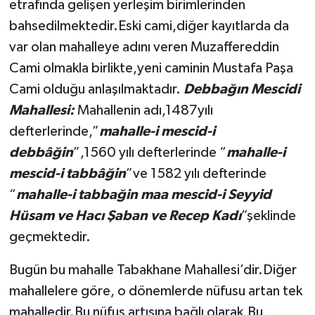
etrafında gelişen yerleşim birimlerinden
bahsedilmektedir.Eski cami,diğer kayıtlarda da
var olan mahalleye adını veren Muzaffereddin
Cami olmakla birlikte,yeni caminin Mustafa Paşa
Cami olduğu anlaşılmaktadır.
Debbağın Mescidi
Mahallesi:
Mahallenin adı,1487yılı
defterlerinde,”
mahalle-i mescid-i
debbâğin
”,1560 yılı defterlerinde “
mahalle-i
mescid-i tabbâğin
”ve 1582 yılı defterinde
“
mahalle-i tabbağin maa mescid-i Seyyid
Hüsam ve Hacı Şaban ve Recep Kadı
”şeklinde
geçmektedir.
Bugün bu mahalle Tabakhane Mahallesi’dir.Diğer
mahallelere göre, o dönemlerde nüfusu artan tek
mahalledir.Bu nüfus artışına bağlı olarak,Bu