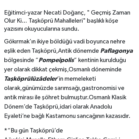
Daday Haberleri
Eğitimci-yazar Necati Doğanç, " Geçmiş Zaman
Olur Ki… Taşköprü Mahalleleri" başlıklı köşe
Devrekani Haberleri
yazısını okuyucularına sundu.
Gökırmak’ın ikiye böldüğü vadi boyunca nehre
Doğanyurt Haberleri
eşlik eden Taşköprü,Antik dönemde
Paflagonya
Hanönü Haberleri
bölgesinde “
Pompeipolis
” kentinin kurulduğu
yer olarak dikkat çekmiş,Osmanlı döneminde
İhsangazi Haberleri
Taşköprülüzâdeler
’in memeleketi
olarak,günümüzde sarımsağı,gastronomisi ve
İnebolu Haberleri
antik mirası ile şöhret bulmuştur.Osmanlı Klasik
Küre Haberleri
Dönem’de Taşköprü,idari olarak Anadolu
Eyaleti’ne bağlı Kastamonu sancağının kazasıdır.
Merkez Haberleri
*
“Bu gün Taşköprü’de
Pınarbaşı Haberleri