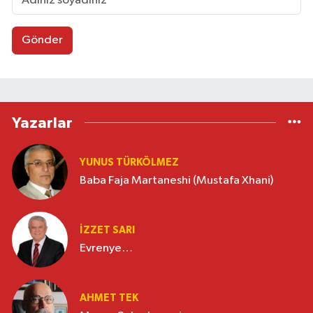
Gönder
Yazarlar
YUNUS TÜRKÖLMEZ
Baba Faja Martaneshi (Mustafa Xhani)
İZZET SARI
Evrenye…
AHMET TEK