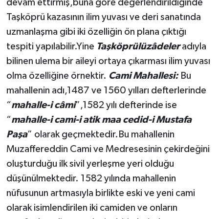
devam ettirmiş,buna göre değerlendirildiğinde
Dünya Haberleri
Taşköprü kazasının ilim yuvası ve deri sanatında
Yerel Haberler
uzmanlaşma gibi iki özelliğin ön plana çıktığı
tespiti yapılabilir.Yine
Taşköprülüzâdeler
adıyla
Haber Arşivi
bilinen ulema bir aileyi ortaya çıkarması ilim yuvası
olma özelliğine örnektir.
Cami Mahallesi:
Bu
mahallenin adı,1487 ve 1560 yılları defterlerinde
“
mahalle-i câmi
”,1582 yılı defterinde ise
“
mahalle-i cami-i atik maa cedid-i Mustafa
Paşa
” olarak geçmektedir.Bu mahallenin
Muzaffereddin Cami ve Medresesinin çekirdeğini
oluşturduğu ilk sivil yerleşme yeri olduğu
düşünülmektedir. 1582 yılında mahallenin
nüfusunun artmasıyla birlikte eski ve yeni cami
olarak isimlendirilen iki camiden ve onların