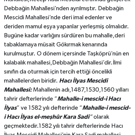
Debbağin Mahallesi’nden ayrılmıştır. Debbağin
Mescidi Mahallesi’nde deri imal edenler ve
deriden mamul eşya yapanlar yerleşmiş olmalıdır.
Bugüne kadar varlığını sürdüren bu mahalle,deri
tabaklamaya müsait Gökırmak kenarında
kurulmuştur. O dönem içersinde Taşköprü’nün en
kalabalık mahallesi,Debbağin Mahallesi’dir.İlmi
sınıfın da oturmak için tercih ettiği öncelikli
mahallelerden biridir.
Hacı İlyas Mescidi
Mahallesi:
Mahallenin adı,1487,1530,1560 yılları
tahrir defterlerinde “
Mahalle-i mescid-i Hacı
İlyas
” ve 1582 yılı defterinde “
Mahalle-i mescid-
i Hacı İlyas el-meşhûr Kara Sadi
”
olarak
geçmektedir.1582 yılı tahrir defterlerinde Hacı
İlyas Mescidi Mahallesi’nin Kara Sadi mahallesi