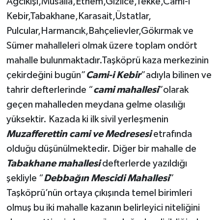
Ağcıkişi,Musalla,Ethem,Gizlice,Tekke,Cami-i
Kebir,Tabakhane,Karasait,Üstatlar,
Şenpazar Haberleri
Pulcular,Harmancık,Bahçelievler,Gökırmak ve
Sümer mahalleleri olmak üzere toplam ondört
Seydiler Haberleri
mahalle bulunmaktadır.Taşköprü kaza merkezinin
Taşköprü Haberleri
çekirdeğini bugün”
Cami-i Kebir
”adıyla bilinen ve
tahrir defterlerinde “
cami mahallesi
”olarak
Tosya Haberleri
geçen mahalleden meydana gelme olasılığı
yüksektir. Kazada ki ilk sivil yerleşmenin
Karadeniz Haberleri
Muzafferettin cami ve Medresesi
etrafında
olduğu düşünülmektedir. Diğer bir mahalle de
Ulusal Haberler
Tabakhane mahallesi
defterlerde yazıldığı
Teknoloji Haberleri
şekliyle “
Debbağın Mescidi Mahallesi
”
Taşköprü’nün ortaya çıkışında temel birimleri
Siyaset Haberleri
olmuş bu iki mahalle kazanın belirleyici niteliğini