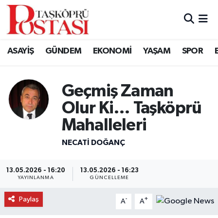
Kastamonu Vefat Edenler
ASAYİŞ
GÜNDEM
EKONOMİ
YAŞAM
SPOR
Abana Haberleri
Ağlı Haberleri
Geçmiş Zaman
Olur Ki… Taşköprü
Araç Haberleri
Mahalleleri
Azdavay Haberleri
NECATI DOĞANÇ
Bozkurt Haberleri
13.05.2026 - 16:20
13.05.2026 - 16:23
YAYINLANMA
GÜNCELLEME
Çatalzeytin Haberleri
Paylaş
-
+
A
A
Cide Haberleri