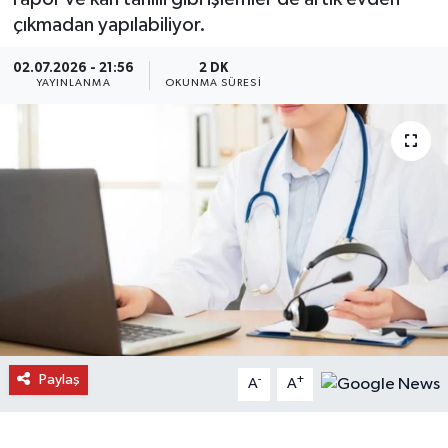
çıkmadan yapılabiliyor.
Daday Haberleri
02.07.2026 - 21:56
2 DK
Devrekani Haberleri
YAYINLANMA
OKUNMA SÜRESI
Doğanyurt Haberleri
Hanönü Haberleri
İhsangazi Haberleri
İnebolu Haberleri
Küre Haberleri
Paylaş
-
+
A
A
Merkez Haberleri
Pınarbaşı Haberleri