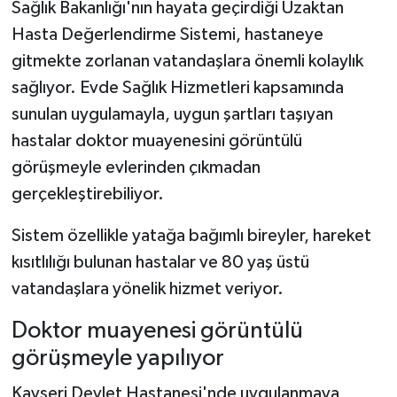
Sağlık Bakanlığı'nın hayata geçirdiği Uzaktan
Hasta Değerlendirme Sistemi, hastaneye
Şenpazar Haberleri
gitmekte zorlanan vatandaşlara önemli kolaylık
Seydiler Haberleri
sağlıyor. Evde Sağlık Hizmetleri kapsamında
sunulan uygulamayla, uygun şartları taşıyan
Taşköprü Haberleri
hastalar doktor muayenesini görüntülü
görüşmeyle evlerinden çıkmadan
Tosya Haberleri
gerçekleştirebiliyor.
Karadeniz Haberleri
Sistem özellikle yatağa bağımlı bireyler, hareket
kısıtlılığı bulunan hastalar ve 80 yaş üstü
Ulusal Haberler
vatandaşlara yönelik hizmet veriyor.
Teknoloji Haberleri
Doktor muayenesi görüntülü
görüşmeyle yapılıyor
Siyaset Haberleri
Kayseri Devlet Hastanesi'nde uygulanmaya