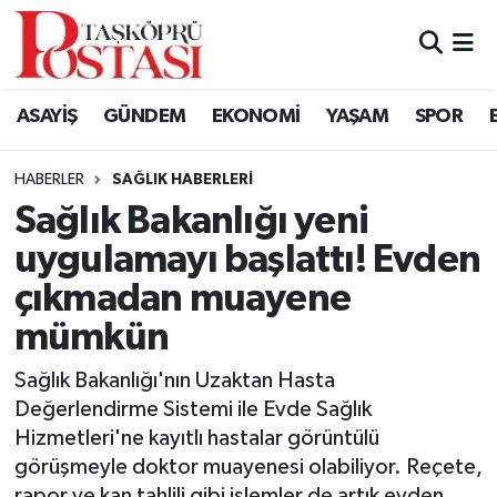
Kastamonu Vefat Edenler
ASAYİŞ
GÜNDEM
EKONOMİ
YAŞAM
SPOR
Abana Haberleri
HABERLER
SAĞLIK HABERLERI
Ağlı Haberleri
Sağlık Bakanlığı yeni
uygulamayı başlattı! Evden
Araç Haberleri
çıkmadan muayene
Azdavay Haberleri
mümkün
Bozkurt Haberleri
Sağlık Bakanlığı'nın Uzaktan Hasta
Değerlendirme Sistemi ile Evde Sağlık
Çatalzeytin Haberleri
Hizmetleri'ne kayıtlı hastalar görüntülü
görüşmeyle doktor muayenesi olabiliyor. Reçete,
Cide Haberleri
rapor ve kan tahlili gibi işlemler de artık evden