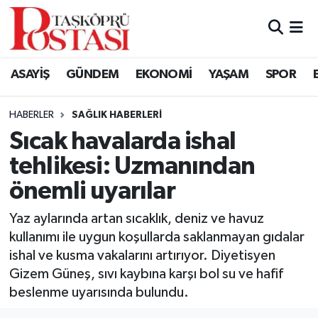
Kastamonu Vefat Edenler
ASAYİŞ
GÜNDEM
EKONOMİ
YAŞAM
SPOR
Abana Haberleri
HABERLER
SAĞLIK HABERLERI
Ağlı Haberleri
Sıcak havalarda ishal
tehlikesi: Uzmanından
Araç Haberleri
önemli uyarılar
Azdavay Haberleri
Yaz aylarında artan sıcaklık, deniz ve havuz
Bozkurt Haberleri
kullanımı ile uygun koşullarda saklanmayan gıdalar
ishal ve kusma vakalarını artırıyor. Diyetisyen
Çatalzeytin Haberleri
Gizem Güneş, sıvı kaybına karşı bol su ve hafif
beslenme uyarısında bulundu.
Cide Haberleri