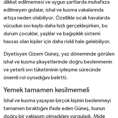
dikkat edilmemesi ve uygun şartlarda muhafaza
edilmeyen gıdalar, ishal ve kusma vakalarında
Şenpazar Haberleri
artışa neden olabiliyor. Özellikle sıcak havalarda
vücudun sıvı kaybı daha hızlı gerçekleşirken, bu
Seydiler Haberleri
durum çocuklar, yaşlılar ve bağışıklık sistemi
Taşköprü Haberleri
hassas olan kişiler için daha riskli hale gelebiliyor.
Tosya Haberleri
Diyetisyen Gizem Güneş, yaz döneminde görülen
ishal ve kusma şikayetlerinde doğru beslenmenin
Karadeniz Haberleri
ve yeterli sıvı tüketiminin iyileşme sürecinde
önemli rol oynadığını belirtti.
Ulusal Haberler
Yemek tamamen kesilmemeli
Teknoloji Haberleri
İshal ve kusma yaşayan birçok kişinin beslenmeyi
Siyaset Haberleri
tamamen bıraktığını ifade eden Güneş, bunun
doğru bir yaklaşım olmadığını vurguladı. Mide