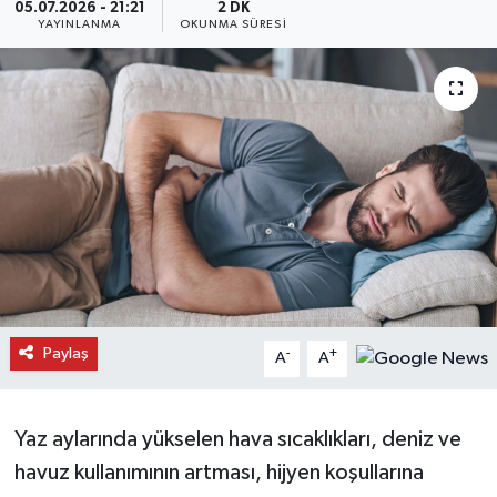
05.07.2026 - 21:21
2 DK
YAYINLANMA
OKUNMA SÜRESI
Daday Haberleri
Devrekani Haberleri
Doğanyurt Haberleri
Hanönü Haberleri
İhsangazi Haberleri
İnebolu Haberleri
Paylaş
-
+
A
A
Küre Haberleri
Merkez Haberleri
Yaz aylarında yükselen hava sıcaklıkları, deniz ve
havuz kullanımının artması, hijyen koşullarına
Pınarbaşı Haberleri