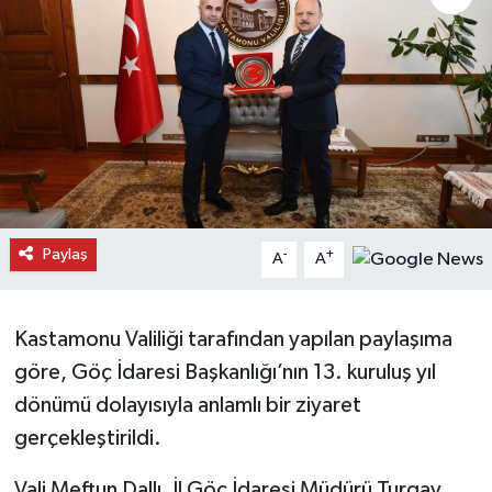
Daday Haberleri
Devrekani Haberleri
Doğanyurt Haberleri
Hanönü Haberleri
Paylaş
-
+
A
A
İhsangazi Haberleri
İnebolu Haberleri
Kastamonu Valiliği tarafından yapılan paylaşıma
göre, Göç İdaresi Başkanlığı’nın 13. kuruluş yıl
Küre Haberleri
dönümü dolayısıyla anlamlı bir ziyaret
Merkez Haberleri
gerçekleştirildi.
Pınarbaşı Haberleri
Vali Meftun Dallı, İl Göç İdaresi Müdürü Turgay