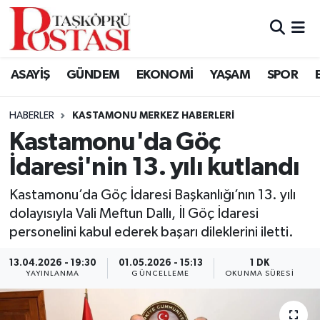
Kastamonu Vefat Edenler
ASAYİŞ
GÜNDEM
EKONOMİ
YAŞAM
SPOR
Abana Haberleri
HABERLER
KASTAMONU MERKEZ HABERLERI
Ağlı Haberleri
Kastamonu'da Göç
İdaresi'nin 13. yılı kutlandı
Araç Haberleri
Kastamonu’da Göç İdaresi Başkanlığı’nın 13. yılı
Azdavay Haberleri
dolayısıyla Vali Meftun Dallı, İl Göç İdaresi
personelini kabul ederek başarı dileklerini iletti.
Bozkurt Haberleri
13.04.2026 - 19:30
01.05.2026 - 15:13
1 DK
Çatalzeytin Haberleri
YAYINLANMA
GÜNCELLEME
OKUNMA SÜRESI
Cide Haberleri