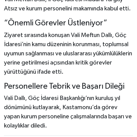
Atsız ve kurum personelini makamında kabul etti.
Şenpazar Haberleri
“Önemli Görevler Üstleniyor”
Seydiler Haberleri
Ziyaret sırasında konuşan Vali Meftun Dallı, Göç
İdaresi’nin kamu düzeninin korunması, toplumsal
Taşköprü Haberleri
uyumun sağlanması ve uluslararası yükümlülüklerin
Tosya Haberleri
yerine getirilmesi açısından kritik görevler
yürüttüğünü ifade etti.
Karadeniz Haberleri
Personellere Tebrik ve Başarı Dileği
Ulusal Haberler
Vali Dallı, Göç İdaresi Başkanlığı’nın kuruluş yıl
dönümünü kutlayarak, Kastamonu’da görev
Teknoloji Haberleri
yapan kurum personeline çalışmalarında başarı ve
Siyaset Haberleri
kolaylıklar diledi.