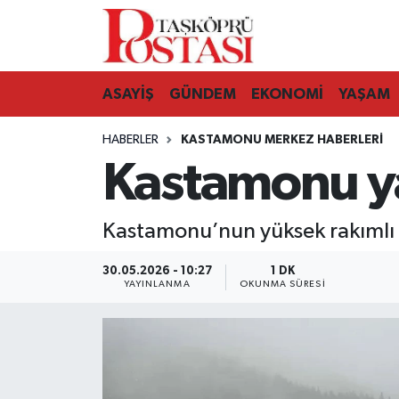
Kastamonu Vefat Edenler
ASAYİŞ
GÜNDEM
EKONOMİ
YAŞAM
Abana Haberleri
HABERLER
KASTAMONU MERKEZ HABERLERI
Ağlı Haberleri
Kastamonu ya
Araç Haberleri
Kastamonu’nun yüksek rakımlı y
Azdavay Haberleri
30.05.2026 - 10:27
1 DK
YAYINLANMA
OKUNMA SÜRESI
Bozkurt Haberleri
Çatalzeytin Haberleri
Cide Haberleri