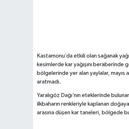
Şenpazar Haberleri
Seydiler Haberleri
Taşköprü Haberleri
Kastamonu’da etkili olan sağanak yağış
Tosya Haberleri
kesimlerde kar yağışını beraberinde get
Karadeniz Haberleri
bölgelerinde yer alan yaylalar, mayıs a
aratmadı.
Ulusal Haberler
Yaralıgöz Dağı’nın eteklerinde bulunan
Teknoloji Haberleri
ilkbaharın renkleriyle kaplanan doğaya 
arasına düşen kar taneleri, bölgede bul
Siyaset Haberleri