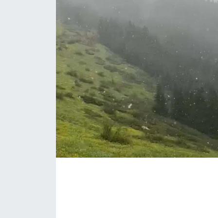
Daday Haberleri
Devrekani Haberleri
Doğanyurt Haberleri
Hanönü Haberleri
İhsangazi Haberleri
İnebolu Haberleri
Küre Haberleri
Merkez Haberleri
Pınarbaşı Haberleri