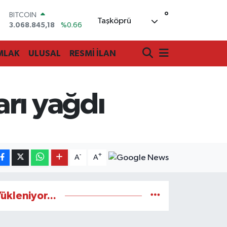
°
BITCOIN
Taşköprü
3.068.845,18
%0.66
DOLAR
47,5971
%0.05
MLAK
ULUSAL
RESMİ İLAN
EURO
55,1336
%0.18
STERLİN
64,2534
%0.22
rı yağdı
GRAM ALTIN
6518.23
%0.39
BİST100
13.703
%0
-
+
A
A
ükleniyor...