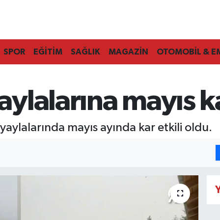
SPOR
EĞİTİM
SAĞLIK
MAGAZİN
OTOMOBİL & E
ylalarına mayıs ka
aylalarında mayıs ayında kar etkili oldu.
Y