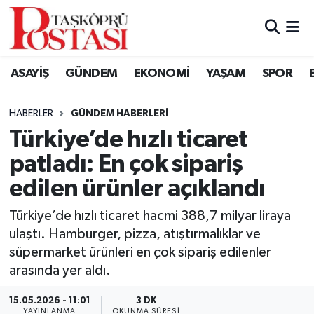
Kastamonu Vefat Edenler
ASAYİŞ
GÜNDEM
EKONOMİ
YAŞAM
SPOR
Abana Haberleri
HABERLER
GÜNDEM HABERLERI
Ağlı Haberleri
Türkiye’de hızlı ticaret
patladı: En çok sipariş
Araç Haberleri
edilen ürünler açıklandı
Azdavay Haberleri
Türkiye’de hızlı ticaret hacmi 388,7 milyar liraya
Bozkurt Haberleri
ulaştı. Hamburger, pizza, atıştırmalıklar ve
süpermarket ürünleri en çok sipariş edilenler
Çatalzeytin Haberleri
arasında yer aldı.
15.05.2026 - 11:01
3 DK
Cide Haberleri
YAYINLANMA
OKUNMA SÜRESI