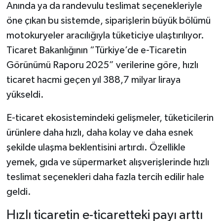
Anında ya da randevulu teslimat seçenekleriyle
öne çıkan bu sistemde, siparişlerin büyük bölümü
Şenpazar Haberleri
motokuryeler aracılığıyla tüketiciye ulaştırılıyor.
Seydiler Haberleri
Ticaret Bakanlığının “Türkiye’de e-Ticaretin
Görünümü Raporu 2025” verilerine göre, hızlı
Taşköprü Haberleri
ticaret hacmi geçen yıl 388,7 milyar liraya
yükseldi.
Tosya Haberleri
E-ticaret ekosistemindeki gelişmeler, tüketicilerin
Karadeniz Haberleri
ürünlere daha hızlı, daha kolay ve daha esnek
şekilde ulaşma beklentisini artırdı. Özellikle
Ulusal Haberler
yemek, gıda ve süpermarket alışverişlerinde hızlı
Teknoloji Haberleri
teslimat seçenekleri daha fazla tercih edilir hale
geldi.
Siyaset Haberleri
Hızlı ticaretin e-ticaretteki payı arttı