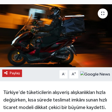
Daday Haberleri
Devrekani Haberleri
Doğanyurt Haberleri
Hanönü Haberleri
İhsangazi Haberleri
İnebolu Haberleri
Paylaş
-
+
A
A
Küre Haberleri
Türkiye’de tüketicilerin alışveriş alışkanlıkları hızla
Merkez Haberleri
değişirken, kısa sürede teslimat imkânı sunan hızlı
ticaret modeli dikkat çekici bir büyüme kaydetti.
Pınarbaşı Haberleri