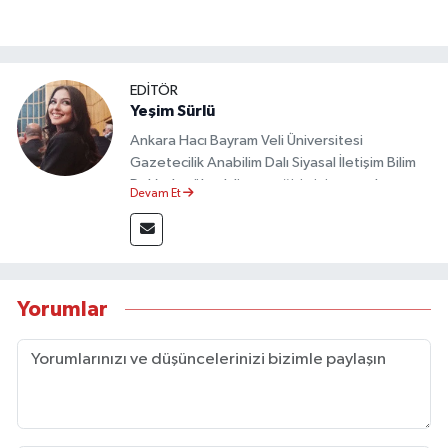
EDİTÖR
Yeşim Sürlü
Ankara Hacı Bayram Veli Üniversitesi
Gazetecilik Anabilim Dalı Siyasal İletişim Bilim
Dalı’nda yüksek lisans eğitimini tamamlamıştır.
Devam Et
Sosyal medya platformları ve seçimlere dair
akademik çalışmalar gerçekleştirmiştir.
Taşköprü Postası internet haber sitesinde
internet editörü olarak görev yapmaktadır.
Yorumlar