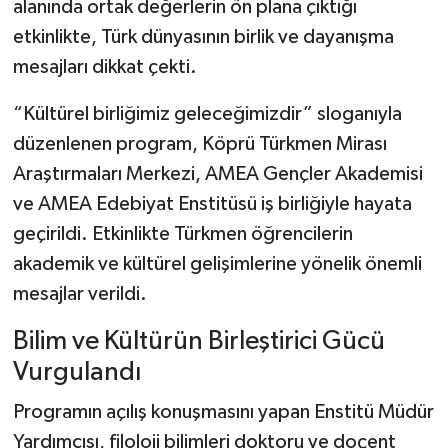
alanında ortak değerlerin ön plana çıktığı
etkinlikte, Türk dünyasının birlik ve dayanışma
Şenpazar Haberleri
mesajları dikkat çekti.
Seydiler Haberleri
“Kültürel birliğimiz geleceğimizdir” sloganıyla
düzenlenen program, Köprü Türkmen Mirası
Taşköprü Haberleri
Araştırmaları Merkezi, AMEA Gençler Akademisi
Tosya Haberleri
ve AMEA Edebiyat Enstitüsü iş birliğiyle hayata
geçirildi. Etkinlikte Türkmen öğrencilerin
Karadeniz Haberleri
akademik ve kültürel gelişimlerine yönelik önemli
mesajlar verildi.
Ulusal Haberler
Bilim ve Kültürün Birleştirici Gücü
Teknoloji Haberleri
Vurgulandı
Siyaset Haberleri
Programın açılış konuşmasını yapan Enstitü Müdür
Yardımcısı, filoloji bilimleri doktoru ve doçent