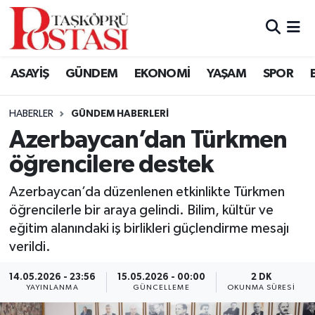
Kastamonu Vefat Edenler
ASAYİŞ
GÜNDEM
EKONOMİ
YAŞAM
SPOR
Abana Haberleri
HABERLER
GÜNDEM HABERLERI
Ağlı Haberleri
Azerbaycan’dan Türkmen
öğrencilere destek
Araç Haberleri
Azerbaycan’da düzenlenen etkinlikte Türkmen
Azdavay Haberleri
öğrencilerle bir araya gelindi. Bilim, kültür ve
eğitim alanındaki iş birlikleri güçlendirme mesajı
Bozkurt Haberleri
verildi.
Çatalzeytin Haberleri
14.05.2026 - 23:56
15.05.2026 - 00:00
2 DK
YAYINLANMA
GÜNCELLEME
OKUNMA SÜRESI
Cide Haberleri