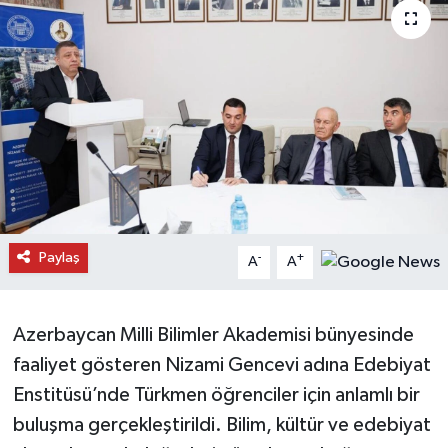
Daday Haberleri
Devrekani Haberleri
Doğanyurt Haberleri
Hanönü Haberleri
İhsangazi Haberleri
Paylaş
-
+
A
A
İnebolu Haberleri
Azerbaycan Milli Bilimler Akademisi bünyesinde
Küre Haberleri
faaliyet gösteren Nizami Gencevi adına Edebiyat
Merkez Haberleri
Enstitüsü’nde Türkmen öğrenciler için anlamlı bir
buluşma gerçekleştirildi. Bilim, kültür ve edebiyat
Pınarbaşı Haberleri