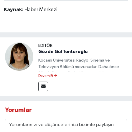
Kaynak:
Haber Merkezi
EDİTÖR
Gözde Gül Tonturoğlu
Kocaeli Üniversitesi Radyo, Sinema ve
Televizyon Bölümü mezunudur. Daha önce
Sözcü Gazetesi’nde köşe yazarlığı yapmış ve
Devam Et
sayfa tasarımı alanında görev almıştır.
Yorumlar