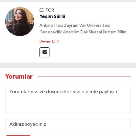
EDİTÖR
Yeşim Sürlü
Ankara Hacı Bayram Veli Üniversitesi
Gazetecilik Anabilim Dalı Siyasal İletişim Bilim
Dalı’nda yüksek lisans eğitimini tamamlamıştır.
Devam Et
Sosyal medya platformları ve seçimlere dair
akademik çalışmalar gerçekleştirmiştir.
Taşköprü Postası internet haber sitesinde
internet editörü olarak görev yapmaktadır.
Yorumlar