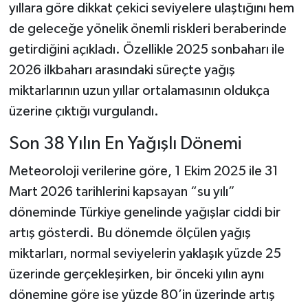
yıllara göre dikkat çekici seviyelere ulaştığını hem
de geleceğe yönelik önemli riskleri beraberinde
Şenpazar Haberleri
getirdiğini açıkladı. Özellikle 2025 sonbaharı ile
Seydiler Haberleri
2026 ilkbaharı arasındaki süreçte yağış
miktarlarının uzun yıllar ortalamasının oldukça
Taşköprü Haberleri
üzerine çıktığı vurgulandı.
Tosya Haberleri
Son 38 Yılın En Yağışlı Dönemi
Meteoroloji verilerine göre, 1 Ekim 2025 ile 31
Karadeniz Haberleri
Mart 2026 tarihlerini kapsayan “su yılı”
Ulusal Haberler
döneminde Türkiye genelinde yağışlar ciddi bir
artış gösterdi. Bu dönemde ölçülen yağış
Teknoloji Haberleri
miktarları, normal seviyelerin yaklaşık yüzde 25
üzerinde gerçekleşirken, bir önceki yılın aynı
Siyaset Haberleri
dönemine göre ise yüzde 80’in üzerinde artış