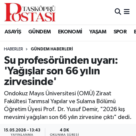
Kastamonu Vefat Edenler
ASAYİŞ
GÜNDEM
EKONOMİ
YAŞAM
SPOR
Abana Haberleri
HABERLER
GÜNDEM HABERLERI
Ağlı Haberleri
Su profesöründen uyarı:
'Yağışlar son 66 yılın
Araç Haberleri
zirvesinde'
Azdavay Haberleri
Ondokuz Mayıs Üniversitesi (OMÜ) Ziraat
Bozkurt Haberleri
Fakültesi Tarımsal Yapılar ve Sulama Bölümü
Öğretim Üyesi Prof. Dr. Yusuf Demir, "2026 kış
Çatalzeytin Haberleri
mevsimi yağışları son 66 yılın zirvesine çıktı" dedi.
15.05.2026 - 13:43
4 DK
Cide Haberleri
YAYINLANMA
OKUNMA SÜRESI