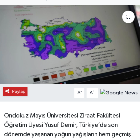
Daday Haberleri
Devrekani Haberleri
Doğanyurt Haberleri
Hanönü Haberleri
İhsangazi Haberleri
İnebolu Haberleri
Paylaş
-
+
A
A
Küre Haberleri
Ondokuz Mayıs Üniversitesi Ziraat Fakültesi
Merkez Haberleri
Öğretim Üyesi Yusuf Demir, Türkiye’de son
dönemde yaşanan yoğun yağışların hem geçmiş
Pınarbaşı Haberleri