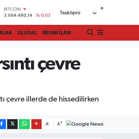
BITCOIN
°
3.064.480,14
%-0.63
Taşköprü
DOLAR
47,7143
%0.16
EURO
MLAK
ULUSAL
RESMİ İLAN
55,0317
%-0.02
STERLİN
64,2463
%0.07
GRAM ALTIN
ıntı çevre
6510.40
%0.45
BİST100
13.799
%70
ı çevre illerde de hissedilirken
-
+
A
A