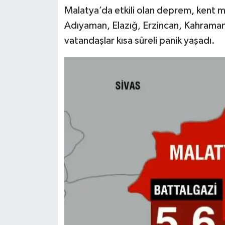
Dünya Haberleri
Malatya’da etkili olan deprem, kent mer
Adıyaman, Elazığ, Erzincan, Kahramanm
Yerel Haberler
vatandaşlar kısa süreli panik yaşadı.
Haber Arşivi