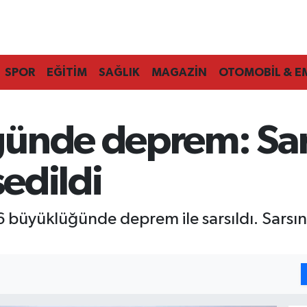
SPOR
EĞİTİM
SAĞLIK
MAGAZİN
OTOMOBİL & E
ünde deprem: Sars
sedildi
6 büyüklüğünde deprem ile sarsıldı. Sarsınt