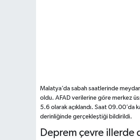
Şenpazar Haberleri
Seydiler Haberleri
Taşköprü Haberleri
Tosya Haberleri
Karadeniz Haberleri
Malatya’da sabah saatlerinde meydan
Ulusal Haberler
oldu. AFAD verilerine göre merkez üs
5.6 olarak açıklandı. Saat 09.00’da ka
Teknoloji Haberleri
derinliğinde gerçekleştiği bildirildi.
Siyaset Haberleri
Deprem çevre illerde d