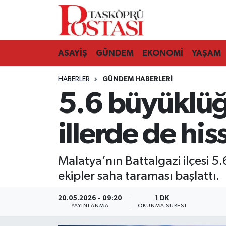
Kastamonu Vefat Edenler
ASAYİŞ
GÜNDEM
EKONOMİ
YAŞAM
Abana Haberleri
HABERLER
GÜNDEM HABERLERI
Ağlı Haberleri
5.6 büyüklüğ
Araç Haberleri
illerde de his
Azdavay Haberleri
Malatya’nın Battalgazi ilçesi 5.
Bozkurt Haberleri
ekipler saha taraması başlattı.
Çatalzeytin Haberleri
20.05.2026 - 09:20
1 DK
YAYINLANMA
OKUNMA SÜRESI
Cide Haberleri