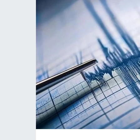
Daday Haberleri
Devrekani Haberleri
Doğanyurt Haberleri
Hanönü Haberleri
İhsangazi Haberleri
İnebolu Haberleri
Küre Haberleri
Merkez Haberleri
Pınarbaşı Haberleri