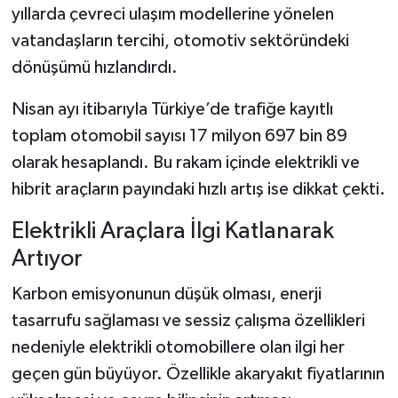
yıllarda çevreci ulaşım modellerine yönelen
vatandaşların tercihi, otomotiv sektöründeki
Şenpazar Haberleri
dönüşümü hızlandırdı.
Seydiler Haberleri
Nisan ayı itibarıyla Türkiye’de trafiğe kayıtlı
Taşköprü Haberleri
toplam otomobil sayısı 17 milyon 697 bin 89
olarak hesaplandı. Bu rakam içinde elektrikli ve
Tosya Haberleri
hibrit araçların payındaki hızlı artış ise dikkat çekti.
Karadeniz Haberleri
Elektrikli Araçlara İlgi Katlanarak
Artıyor
Ulusal Haberler
Karbon emisyonunun düşük olması, enerji
Teknoloji Haberleri
tasarrufu sağlaması ve sessiz çalışma özellikleri
nedeniyle elektrikli otomobillere olan ilgi her
Siyaset Haberleri
geçen gün büyüyor. Özellikle akaryakıt fiyatlarının