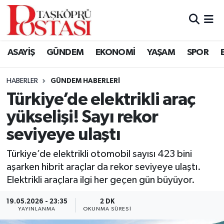
Kastamonu Vefat Edenler
ASAYİŞ
GÜNDEM
EKONOMİ
YAŞAM
SPOR
Abana Haberleri
HABERLER
GÜNDEM HABERLERI
Ağlı Haberleri
Türkiye’de elektrikli araç
yükselişi! Sayı rekor
Araç Haberleri
seviyeye ulaştı
Azdavay Haberleri
Türkiye’de elektrikli otomobil sayısı 423 bini
Bozkurt Haberleri
aşarken hibrit araçlar da rekor seviyeye ulaştı.
Elektrikli araçlara ilgi her geçen gün büyüyor.
Çatalzeytin Haberleri
19.05.2026 - 23:35
2 DK
YAYINLANMA
OKUNMA SÜRESI
Cide Haberleri