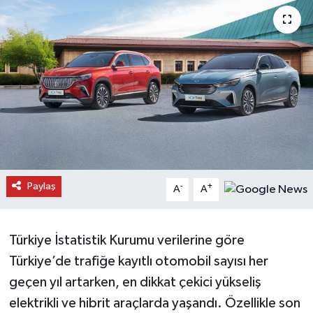
Daday Haberleri
Devrekani Haberleri
Doğanyurt Haberleri
Hanönü Haberleri
İhsangazi Haberleri
Paylaş
-
+
A
A
İnebolu Haberleri
Küre Haberleri
Türkiye İstatistik Kurumu verilerine göre
Türkiye’de trafiğe kayıtlı otomobil sayısı her
Merkez Haberleri
geçen yıl artarken, en dikkat çekici yükseliş
elektrikli ve hibrit araçlarda yaşandı. Özellikle son
Pınarbaşı Haberleri