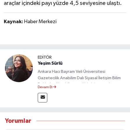
araçlar içindeki payı yüzde 4,5 seviyesine ulaştı.
Kaynak:
Haber Merkezi
EDİTÖR
Yeşim Sürlü
Ankara Hacı Bayram Veli Üniversitesi
Gazetecilik Anabilim Dalı Siyasal İletişim Bilim
Dalı’nda yüksek lisans eğitimini tamamlamıştır.
Devam Et
Sosyal medya platformları ve seçimlere dair
akademik çalışmalar gerçekleştirmiştir.
Taşköprü Postası internet haber sitesinde
internet editörü olarak görev yapmaktadır.
Yorumlar