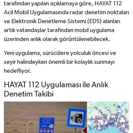
tarafından yapılan açıklamaya göre, HAYAT 112
Acil Mobil Uygulamasında radar denetim noktaları
Şenpazar Haberleri
ve Elektronik Denetleme Sistemi (EDS) alanları
Seydiler Haberleri
artık vatandaşlar tarafından mobil uygulama
üzerinden anlık olarak görüntülenebilecek.
Taşköprü Haberleri
Yeni uygulama, sürücülere yolculuk öncesi ve
Tosya Haberleri
seyir halindeyken önemli bir kolaylık sunmayı
hedefliyor.
Karadeniz Haberleri
HAYAT 112 Uygulaması ile Anlık
Ulusal Haberler
Denetim Takibi
Teknoloji Haberleri
Siyaset Haberleri