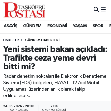
Kastamonu Vefat Edenler
ASAYİŞ
GÜNDEM
EKONOMİ
YAŞAM
SPOR
Abana Haberleri
HABERLER
GÜNDEM HABERLERI
Ağlı Haberleri
Yeni sistemi bakan açıkladı:
Trafikte ceza yeme devri
Araç Haberleri
bitti mi?
Azdavay Haberleri
Radar denetim noktaları ile Elektronik Denetleme
Bozkurt Haberleri
Sistemi (EDS) bölgeleri, HAYAT 112 Acil Mobil
Uygulaması üzerinden anlık olarak takip
Çatalzeytin Haberleri
edilebilecek.
24.05.2026 - 20:30
2 DK
Cide Haberleri
YAYINLANMA
OKUNMA SÜRESI