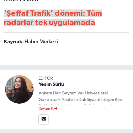
'Şeffaf Trafik' dönemi: Tüm
radarlar tek uygulamada
Kaynak:
Haber Merkezi
EDİTÖR
Yeşim Sürlü
Ankara Hacı Bayram Veli Üniversitesi
Gazetecilik Anabilim Dalı Siyasal İletişim Bilim
Dalı’nda yüksek lisans eğitimini tamamlamıştır.
Devam Et
Sosyal medya platformları ve seçimlere dair
akademik çalışmalar gerçekleştirmiştir.
Taşköprü Postası internet haber sitesinde
internet editörü olarak görev yapmaktadır.