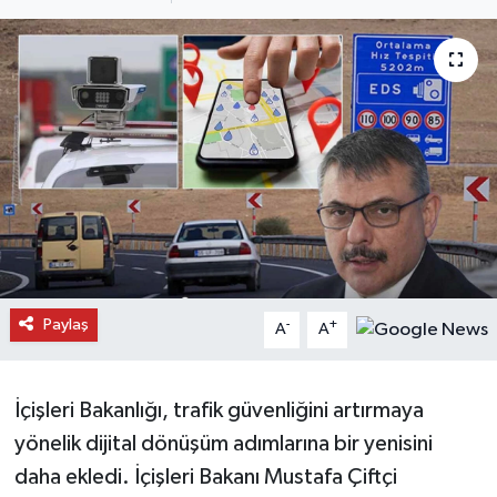
Daday Haberleri
Devrekani Haberleri
Doğanyurt Haberleri
Hanönü Haberleri
İhsangazi Haberleri
İnebolu Haberleri
Paylaş
-
+
A
A
Küre Haberleri
İçişleri Bakanlığı, trafik güvenliğini artırmaya
Merkez Haberleri
yönelik dijital dönüşüm adımlarına bir yenisini
daha ekledi. İçişleri Bakanı Mustafa Çiftçi
Pınarbaşı Haberleri