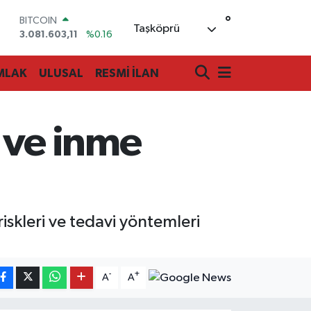
BITCOIN
°
3.081.603,11
%0.16
Taşköprü
DOLAR
47,6704
%0
EURO
MLAK
ULUSAL
RESMİ İLAN
55,0406
%-0.08
STERLİN
64,2143
%0
GRAM ALTIN
 ve inme
6500.87
%0.12
BİST100
13.799
%70
iskleri ve tedavi yöntemleri
-
+
A
A