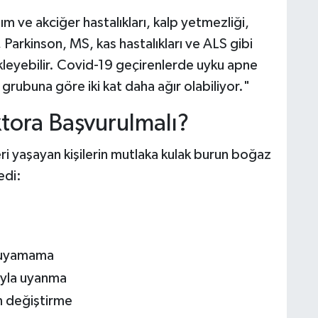
m ve akciğer hastalıkları, kalp yetmezliği,
 Parkinson, MS, kas hastalıkları ve ALS gibi
tikleyebilir. Covid-19 geçirenlerde uyku apne
k grubuna göre iki kat daha ağır olabiliyor."
ktora Başvurulmalı?
eri yaşayan kişilerin mutlaka kulak burun boğaz
edi:
uyuyamama
cıyla uyanma
n değiştirme