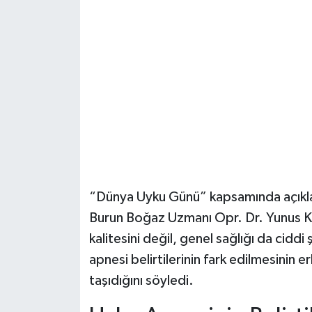
Şenpazar Haberleri
Seydiler Haberleri
Taşköprü Haberleri
Tosya Haberleri
Karadeniz Haberleri
“Dünya Uyku Günü” kapsamında açıkla
Ulusal Haberler
Burun Boğaz Uzmanı Opr. Dr. Yunus Ka
kalitesini değil, genel sağlığı da ciddi
Teknoloji Haberleri
apnesi belirtilerinin fark edilmesinin 
taşıdığını söyledi.
Siyaset Haberleri