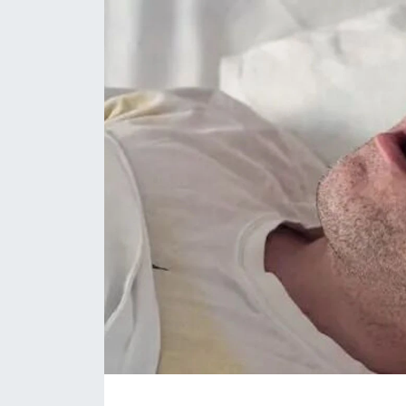
Daday Haberleri
Devrekani Haberleri
Doğanyurt Haberleri
Hanönü Haberleri
İhsangazi Haberleri
İnebolu Haberleri
Küre Haberleri
Merkez Haberleri
Pınarbaşı Haberleri