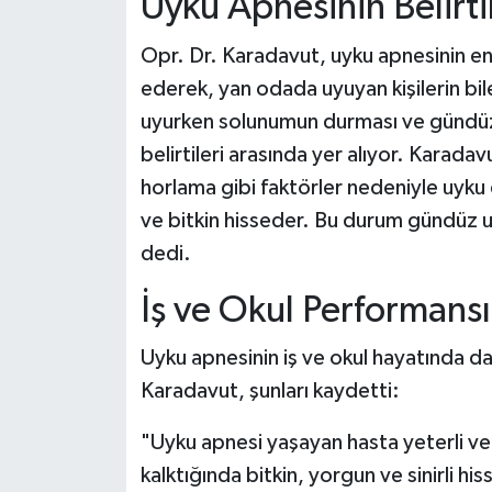
Uyku Apnesinin Belirti
Dünya Haberleri
Opr. Dr. Karadavut, uyku apnesinin en
Yerel Haberler
ederek, yan odada uyuyan kişilerin bil
Haber Arşivi
uyurken solunumun durması ve gündüz u
belirtileri arasında yer alıyor. Kara
horlama gibi faktörler nedeniyle uyku
ve bitkin hisseder. Bu durum gündüz 
dedi.
İş ve Okul Performansın
Uyku apnesinin iş ve okul hayatında d
Karadavut, şunları kaydetti:
"Uyku apnesi yaşayan hasta yeterli v
kalktığında bitkin, yorgun ve sinirli hi