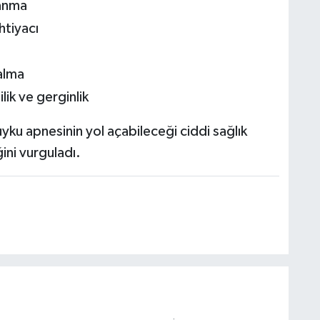
anma
htiyacı
alma
lik ve gerginlik
uyku apnesinin yol açabileceği ciddi sağlık
ğini vurguladı.