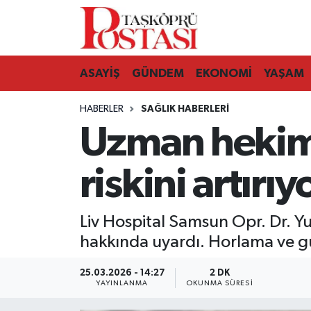
Kastamonu Vefat Edenler
ASAYİŞ
GÜNDEM
EKONOMİ
YAŞAM
Abana Haberleri
HABERLER
SAĞLIK HABERLERI
Ağlı Haberleri
Uzman hekim 
Araç Haberleri
riskini artırıy
Azdavay Haberleri
Liv Hospital Samsun Opr. Dr. Yun
Bozkurt Haberleri
hakkında uyardı. Horlama ve g
Çatalzeytin Haberleri
25.03.2026 - 14:27
2 DK
YAYINLANMA
OKUNMA SÜRESI
Cide Haberleri