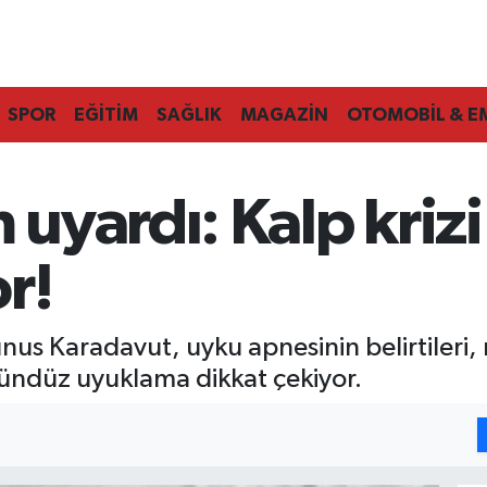
SPOR
EĞİTİM
SAĞLIK
MAGAZİN
OTOMOBİL & E
uyardı: Kalp krizi
or!
us Karadavut, uyku apnesinin belirtileri, r
ündüz uyuklama dikkat çekiyor.