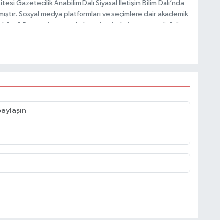
esi Gazetecilik Anabilim Dalı Siyasal İletişim Bilim Dalı’nda
mıştır. Sosyal medya platformları ve seçimlere dair akademik
Taşköprü Postası internet haber sitesinde internet editörü