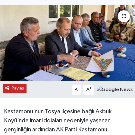
Daday Haberleri
Devrekani Haberleri
Doğanyurt Haberleri
Hanönü Haberleri
İhsangazi Haberleri
İnebolu Haberleri
Paylaş
-
+
A
A
Küre Haberleri
Kastamonu’nun Tosya ilçesine bağlı Akbük
Merkez Haberleri
Köyü’nde imar iddiaları nedeniyle yaşanan
gerginliğin ardından AK Parti Kastamonu
Pınarbaşı Haberleri