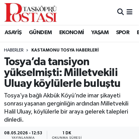
Kastamonu Vefat Edenler
ASAYİŞ
GÜNDEM
EKONOMİ
YAŞAM
SPOR
Abana Haberleri
HABERLER
KASTAMONU TOSYA HABERLERI
Ağlı Haberleri
Tosya’da tansiyon
yükselmişti: Milletvekili
Araç Haberleri
Uluay köylülerle buluştu
Azdavay Haberleri
Tosya’ya bağlı Akbük Köyü’nde imar şikayeti
Bozkurt Haberleri
sonrası yaşanan gerginliğin ardından Milletvekili
Halil Uluay, köylülerle bir araya gelerek talepleri
Çatalzeytin Haberleri
dinledi.
08.05.2026 - 12:53
1 DK
Cide Haberleri
YAYINLANMA
OKUNMA SÜRESI