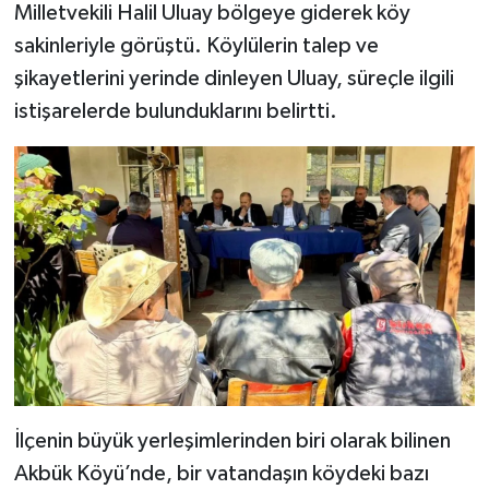
Milletvekili Halil Uluay bölgeye giderek köy
sakinleriyle görüştü. Köylülerin talep ve
Şenpazar Haberleri
şikayetlerini yerinde dinleyen Uluay, süreçle ilgili
Seydiler Haberleri
istişarelerde bulunduklarını belirtti.
Taşköprü Haberleri
Tosya Haberleri
Karadeniz Haberleri
Ulusal Haberler
Teknoloji Haberleri
İlçenin büyük yerleşimlerinden biri olarak bilinen
Siyaset Haberleri
Akbük Köyü’nde, bir vatandaşın köydeki bazı