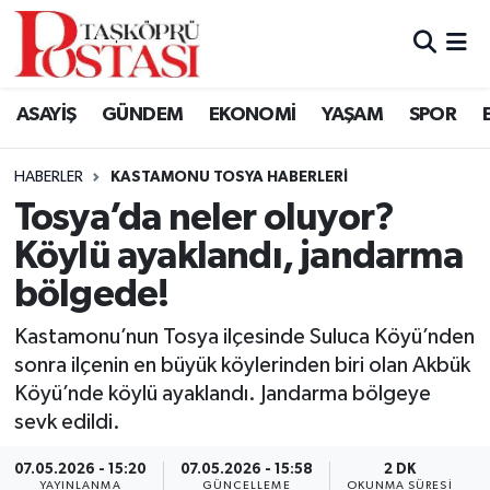
Kastamonu Vefat Edenler
ASAYİŞ
GÜNDEM
EKONOMİ
YAŞAM
SPOR
Abana Haberleri
HABERLER
KASTAMONU TOSYA HABERLERI
Ağlı Haberleri
Tosya’da neler oluyor?
Köylü ayaklandı, jandarma
Araç Haberleri
bölgede!
Azdavay Haberleri
Kastamonu’nun Tosya ilçesinde Suluca Köyü’nden
Bozkurt Haberleri
sonra ilçenin en büyük köylerinden biri olan Akbük
Köyü’nde köylü ayaklandı. Jandarma bölgeye
Çatalzeytin Haberleri
sevk edildi.
07.05.2026 - 15:20
07.05.2026 - 15:58
2 DK
Cide Haberleri
YAYINLANMA
GÜNCELLEME
OKUNMA SÜRESI