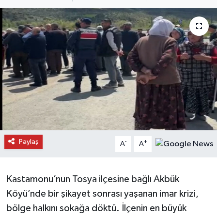
Daday Haberleri
Devrekani Haberleri
Doğanyurt Haberleri
Hanönü Haberleri
İhsangazi Haberleri
İnebolu Haberleri
Paylaş
-
+
A
A
Küre Haberleri
Kastamonu’nun Tosya ilçesine bağlı Akbük
Merkez Haberleri
Köyü’nde bir şikayet sonrası yaşanan imar krizi,
bölge halkını sokağa döktü. İlçenin en büyük
Pınarbaşı Haberleri