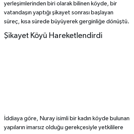
yerleşimlerinden biri olarak bilinen köyde, bir
vatandaşın yaptığı şikayet sonrası başlayan
Şenpazar Haberleri
süreç, kısa sürede büyüyerek gerginliğe dönüştü.
Seydiler Haberleri
Şikayet Köyü Hareketlendirdi
Taşköprü Haberleri
Tosya Haberleri
Karadeniz Haberleri
Ulusal Haberler
Teknoloji Haberleri
İddiaya göre, Nuray isimli bir kadın köyde bulunan
Siyaset Haberleri
yapıların imarsız olduğu gerekçesiyle yetkililere