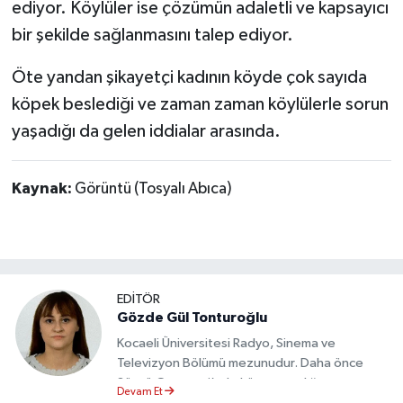
ediyor. Köylüler ise çözümün adaletli ve kapsayıcı
bir şekilde sağlanmasını talep ediyor.
Öte yandan şikayetçi kadının köyde çok sayıda
köpek beslediği ve zaman zaman köylülerle sorun
yaşadığı da gelen iddialar arasında.
Kaynak:
Görüntü (Tosyalı Abıca)
EDİTÖR
Gözde Gül Tonturoğlu
Kocaeli Üniversitesi Radyo, Sinema ve
Televizyon Bölümü mezunudur. Daha önce
Sözcü Gazetesi’nde köşe yazarlığı yapmış ve
Devam Et
sayfa tasarımı alanında görev almıştır.