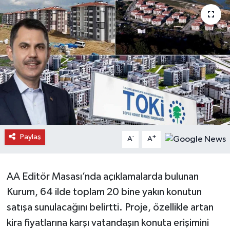
Daday Haberleri
Devrekani Haberleri
Doğanyurt Haberleri
Hanönü Haberleri
İhsangazi Haberleri
Paylaş
-
+
A
A
İnebolu Haberleri
Küre Haberleri
AA Editör Masası’nda açıklamalarda bulunan
Kurum, 64 ilde toplam 20 bine yakın konutun
Merkez Haberleri
satışa sunulacağını belirtti. Proje, özellikle artan
kira fiyatlarına karşı vatandaşın konuta erişimini
Pınarbaşı Haberleri