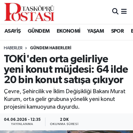
Kastamonu Vefat Edenler
ASAYİŞ
GÜNDEM
EKONOMİ
YAŞAM
SPOR
Abana Haberleri
HABERLER
GÜNDEM HABERLERI
Ağlı Haberleri
TOKİ'den orta gelirliye
yeni konut müjdesi: 64 ilde
Araç Haberleri
20 bin konut satışa çıkıyor
Azdavay Haberleri
Çevre, Şehircilik ve İklim Değişikliği Bakanı Murat
Bozkurt Haberleri
Kurum, orta gelir grubuna yönelik yeni konut
projesini kamuoyuna duyurdu.
Çatalzeytin Haberleri
04.06.2026 - 12:35
2 DK
YAYINLANMA
OKUNMA SÜRESI
Cide Haberleri