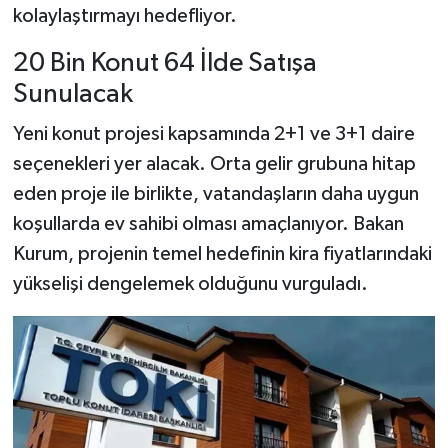
kolaylaştırmayı hedefliyor.
Şenpazar Haberleri
20 Bin Konut 64 İlde Satışa
Sunulacak
Seydiler Haberleri
Yeni konut projesi kapsamında 2+1 ve 3+1 daire
Taşköprü Haberleri
seçenekleri yer alacak. Orta gelir grubuna hitap
eden proje ile birlikte, vatandaşların daha uygun
Tosya Haberleri
koşullarda ev sahibi olması amaçlanıyor. Bakan
Karadeniz Haberleri
Kurum, projenin temel hedefinin kira fiyatlarındaki
yükselişi dengelemek olduğunu vurguladı.
Ulusal Haberler
Teknoloji Haberleri
Siyaset Haberleri