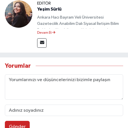
EDİTÖR
Yeşim Sürlü
Ankara Hacı Bayram Veli Üniversitesi
Gazetecilik Anabilim Dalı Siyasal İletişim Bilim
Dalı’nda yüksek lisans eğitimini tamamlamıştır.
Devam Et
Sosyal medya platformları ve seçimlere dair
akademik çalışmalar gerçekleştirmiştir.
Taşköprü Postası internet haber sitesinde
internet editörü olarak görev yapmaktadır.
Yorumlar
Gönder