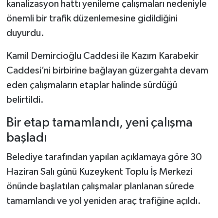
kanalizasyon hattı yenileme çalışmaları nedeniyle
önemli bir trafik düzenlemesine gidildiğini
Şenpazar Haberleri
duyurdu.
Seydiler Haberleri
Kamil Demircioğlu Caddesi ile Kazım Karabekir
Caddesi’ni birbirine bağlayan güzergahta devam
Taşköprü Haberleri
eden çalışmaların etaplar halinde sürdüğü
Tosya Haberleri
belirtildi.
Bir etap tamamlandı, yeni çalışma
Karadeniz Haberleri
başladı
Ulusal Haberler
Belediye tarafından yapılan açıklamaya göre 30
Haziran Salı günü Kuzeykent Toplu İş Merkezi
Teknoloji Haberleri
önünde başlatılan çalışmalar planlanan sürede
Siyaset Haberleri
tamamlandı ve yol yeniden araç trafiğine açıldı.