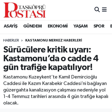
Kastamonu Vefat Edenler
ASAYİŞ
GÜNDEM
EKONOMİ
YAŞAM
SPOR
Abana Haberleri
HABERLER
KASTAMONU MERKEZ HABERLERI
Ağlı Haberleri
Sürücülere kritik uyarı:
Kastamonu’da o cadde 4
Araç Haberleri
gün trafiğe kapatılıyor!
Azdavay Haberleri
Kastamonu Kuzeykent’te Kamil Demircioğlu
Bozkurt Haberleri
Caddesi ile Kazım Karabekir Caddesi’ni bağlayan
güzergahta kanalizasyon çalışması nedeniyle yol
Çatalzeytin Haberleri
1-4 Temmuz tarihleri arasında 4 gün trafiğe kapalı
olacak.
Cide Haberleri