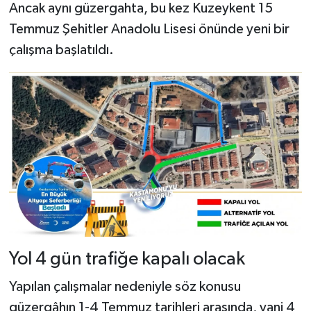
Dünya Haberleri
Ancak aynı güzergahta, bu kez Kuzeykent 15
Temmuz Şehitler Anadolu Lisesi önünde yeni bir
Yerel Haberler
çalışma başlatıldı.
Haber Arşivi
Yol 4 gün trafiğe kapalı olacak
Yapılan çalışmalar nedeniyle söz konusu
güzergâhın 1-4 Temmuz tarihleri arasında, yani 4