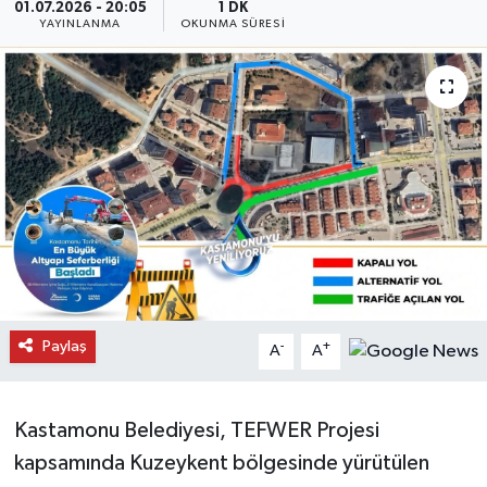
01.07.2026 - 20:05
1 DK
YAYINLANMA
OKUNMA SÜRESI
Daday Haberleri
Devrekani Haberleri
Doğanyurt Haberleri
Hanönü Haberleri
İhsangazi Haberleri
İnebolu Haberleri
Paylaş
-
+
A
A
Küre Haberleri
Merkez Haberleri
Kastamonu Belediyesi, TEFWER Projesi
kapsamında Kuzeykent bölgesinde yürütülen
Pınarbaşı Haberleri