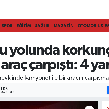
SPOR
EĞİTİM
SAĞLIK
MAGAZİN
OTOMOBİL & E
lu yolunda korkunç
raç çarpıştı: 4 yar
vkiinde kamyonet ile bir aracın çarpışmas
1 DK
MA SÜRESI
Y