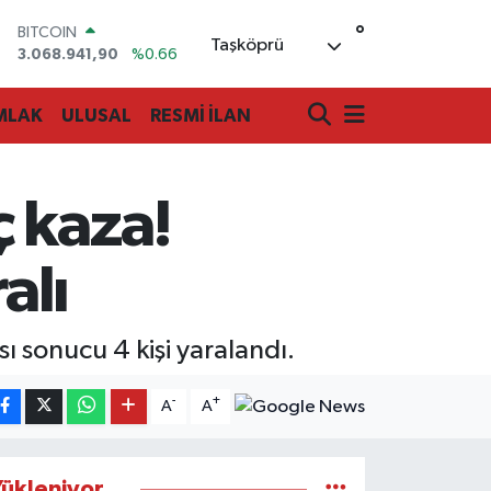
BITCOIN
3.068.941,90
%0.66
°
Taşköprü
DOLAR
47,5986
%0.06
EURO
MLAK
ULUSAL
RESMİ İLAN
55,0700
%0.1
STERLİN
64,2438
%0.21
GRAM ALTIN
 kaza!
6518.23
%0.39
BİST100
13.703
%0
alı
ı sonucu 4 kişi yaralandı.
-
+
A
A
ükleniyor...