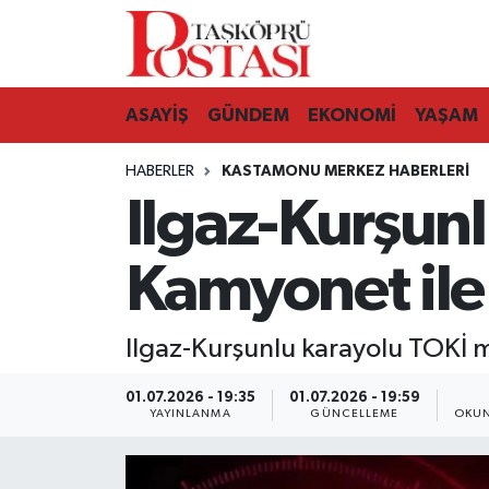
Kastamonu Vefat Edenler
ASAYİŞ
GÜNDEM
EKONOMİ
YAŞAM
Abana Haberleri
HABERLER
KASTAMONU MERKEZ HABERLERI
Ağlı Haberleri
Ilgaz-Kurşun
Araç Haberleri
Kamyonet ile a
Azdavay Haberleri
Ilgaz-Kurşunlu karayolu TOKİ me
Bozkurt Haberleri
01.07.2026 - 19:35
01.07.2026 - 19:59
Çatalzeytin Haberleri
YAYINLANMA
GÜNCELLEME
OKUN
Cide Haberleri