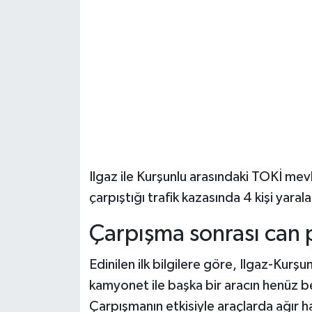
Şenpazar Haberleri
Seydiler Haberleri
Taşköprü Haberleri
Tosya Haberleri
Karadeniz Haberleri
Ilgaz ile Kurşunlu arasındaki TOKİ mevk
çarpıştığı trafik kazasında 4 kişi yaral
Ulusal Haberler
Çarpışma sonrası can 
Teknoloji Haberleri
Edinilen ilk bilgilere göre, Ilgaz-Kurşu
Siyaset Haberleri
kamyonet ile başka bir aracın henüz be
Çarpışmanın etkisiyle araçlarda ağır 