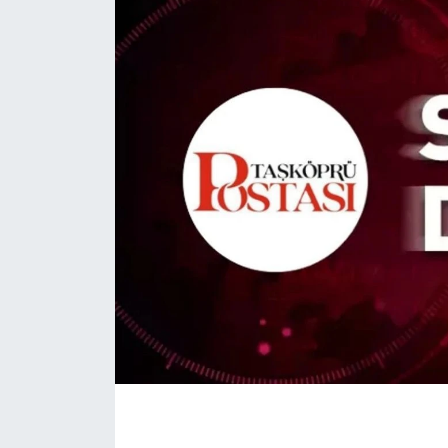
Daday Haberleri
Devrekani Haberleri
Doğanyurt Haberleri
Hanönü Haberleri
İhsangazi Haberleri
İnebolu Haberleri
Küre Haberleri
Merkez Haberleri
Pınarbaşı Haberleri