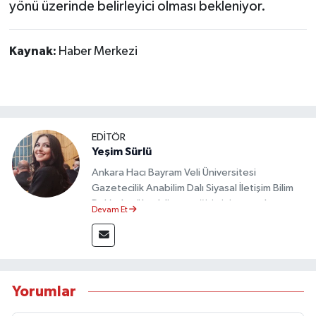
yönü üzerinde belirleyici olması bekleniyor.
Kaynak:
Haber Merkezi
EDİTÖR
Yeşim Sürlü
Ankara Hacı Bayram Veli Üniversitesi
Gazetecilik Anabilim Dalı Siyasal İletişim Bilim
Dalı’nda yüksek lisans eğitimini tamamlamıştır.
Devam Et
Sosyal medya platformları ve seçimlere dair
akademik çalışmalar gerçekleştirmiştir.
Taşköprü Postası internet haber sitesinde
internet editörü olarak görev yapmaktadır.
Yorumlar