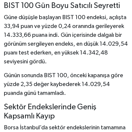
BIST 100 Gün Boyu Satıcılı Seyretti
Şenpazar Haberleri
Güne düşüşle başlayan BIST 100 endeksi, açılışta
33,94 puan ve yüzde 0,24 oranında gerileyerek
Seydiler Haberleri
14.333,66 puana indi. Gün içerisinde dalgalı bir
görünüm sergileyen endeks, en düşük 14.029,54
Taşköprü Haberleri
puanı test ederken, en yüksek 14.342,48
Tosya Haberleri
seviyesini gördü.
Karadeniz Haberleri
Günün sonunda BIST 100, önceki kapanışa göre
yüzde 2,35 değer kaybederek 14.029,54
Ulusal Haberler
puanda günü tamamladı.
Teknoloji Haberleri
Sektör Endekslerinde Geniş
Kapsamlı Kayıp
Siyaset Haberleri
Borsa İstanbul’da sektör endekslerinin tamamına