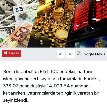
Daday Haberleri
Devrekani Haberleri
Doğanyurt Haberleri
Hanönü Haberleri
Paylaş
-
+
A
A
İhsangazi Haberleri
İnebolu Haberleri
Borsa İstanbul’da BIST 100 endeksi, haftanın
işlem gününü sert kayıplarla tamamladı. Endeks,
Küre Haberleri
338,07 puan düşüşle 14.029,54 puandan
kapanırken, yatırımcılarda tedirginlik yaratan bir
Merkez Haberleri
seyir izlendi.
Pınarbaşı Haberleri