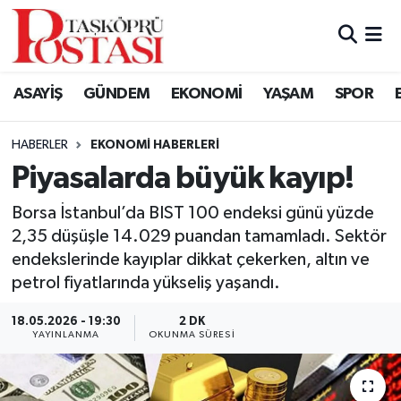
Kastamonu Vefat Edenler
ASAYİŞ
GÜNDEM
EKONOMİ
YAŞAM
SPOR
Abana Haberleri
HABERLER
EKONOMI HABERLERI
Ağlı Haberleri
Piyasalarda büyük kayıp!
Araç Haberleri
Borsa İstanbul’da BIST 100 endeksi günü yüzde
2,35 düşüşle 14.029 puandan tamamladı. Sektör
Azdavay Haberleri
endekslerinde kayıplar dikkat çekerken, altın ve
petrol fiyatlarında yükseliş yaşandı.
Bozkurt Haberleri
18.05.2026 - 19:30
2 DK
YAYINLANMA
OKUNMA SÜRESI
Çatalzeytin Haberleri
Cide Haberleri