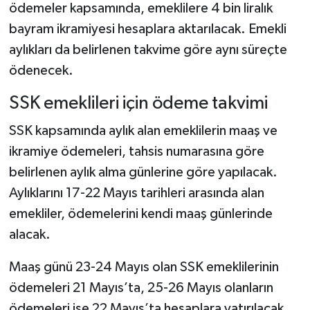
ödemeler kapsamında, emeklilere 4 bin liralık
bayram ikramiyesi hesaplara aktarılacak. Emekli
Şenpazar Haberleri
aylıkları da belirlenen takvime göre aynı süreçte
Seydiler Haberleri
ödenecek.
SSK emeklileri için ödeme takvimi
Taşköprü Haberleri
SSK kapsamında aylık alan emeklilerin maaş ve
Tosya Haberleri
ikramiye ödemeleri, tahsis numarasına göre
belirlenen aylık alma günlerine göre yapılacak.
Karadeniz Haberleri
Aylıklarını 17-22 Mayıs tarihleri arasında alan
Ulusal Haberler
emekliler, ödemelerini kendi maaş günlerinde
alacak.
Teknoloji Haberleri
Maaş günü 23-24 Mayıs olan SSK emeklilerinin
Siyaset Haberleri
ödemeleri 21 Mayıs’ta, 25-26 Mayıs olanların
ödemeleri ise 22 Mayıs’ta hesaplara yatırılacak.