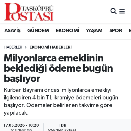
Kastamonu Vefat Edenler
ASAYİŞ
GÜNDEM
EKONOMİ
YAŞAM
SPOR
Abana Haberleri
HABERLER
EKONOMI HABERLERI
Ağlı Haberleri
Milyonlarca emeklinin
beklediği ödeme bugün
Araç Haberleri
başlıyor
Azdavay Haberleri
Kurban Bayramı öncesi milyonlarca emekliyi
Bozkurt Haberleri
ilgilendiren 4 bin TL ikramiye ödemeleri bugün
başlıyor. Ödemeler belirlenen takvime göre
Çatalzeytin Haberleri
yapılacak.
17.05.2026 - 10:20
1 DK
Cide Haberleri
YAYINLANMA
OKUNMA SÜRESI