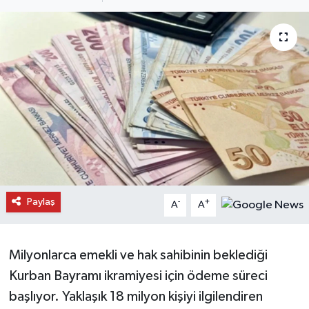
Daday Haberleri
Devrekani Haberleri
Doğanyurt Haberleri
Hanönü Haberleri
İhsangazi Haberleri
İnebolu Haberleri
Paylaş
-
+
A
A
Küre Haberleri
Milyonlarca emekli ve hak sahibinin beklediği
Merkez Haberleri
Kurban Bayramı ikramiyesi için ödeme süreci
başlıyor. Yaklaşık 18 milyon kişiyi ilgilendiren
Pınarbaşı Haberleri