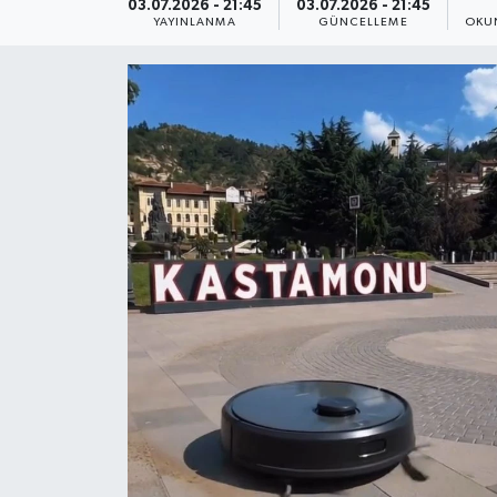
03.07.2026 - 21:45
03.07.2026 - 21:45
YAYINLANMA
GÜNCELLEME
OKU
Daday Haberleri
Devrekani Haberleri
Doğanyurt Haberleri
Hanönü Haberleri
İhsangazi Haberleri
İnebolu Haberleri
Küre Haberleri
Merkez Haberleri
Pınarbaşı Haberleri