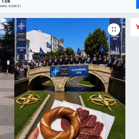
1 DK
NMA SÜRESI
Y