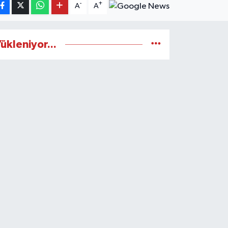
-
+
A
A
ükleniyor...