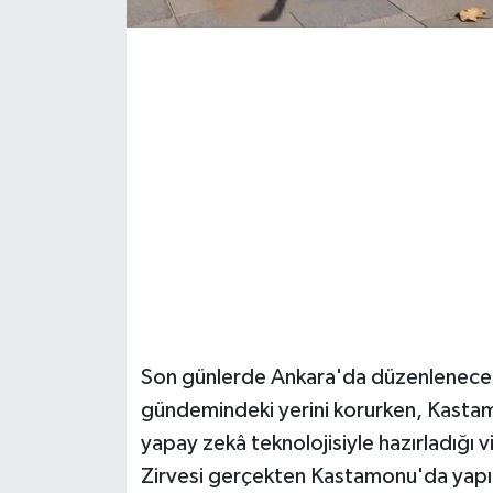
Şenpazar Haberleri
Seydiler Haberleri
Taşköprü Haberleri
Tosya Haberleri
Karadeniz Haberleri
Ulusal Haberler
Son günlerde Ankara'da düzenlenece
Teknoloji Haberleri
gündemindeki yerini korurken, Kastam
yapay zekâ teknolojisiyle hazırladığı
Siyaset Haberleri
Zirvesi gerçekten Kastamonu'da yapıl