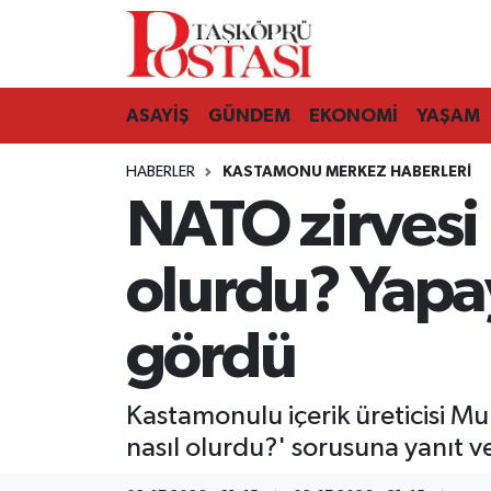
Kastamonu Vefat Edenler
ASAYİŞ
GÜNDEM
EKONOMİ
YAŞAM
Abana Haberleri
HABERLER
KASTAMONU MERKEZ HABERLERI
Ağlı Haberleri
NATO zirvesi
Araç Haberleri
olurdu? Yapa
Azdavay Haberleri
gördü
Bozkurt Haberleri
Kastamonulu içerik üreticisi M
Çatalzeytin Haberleri
nasıl olurdu?' sorusuna yanıt ve
Cide Haberleri