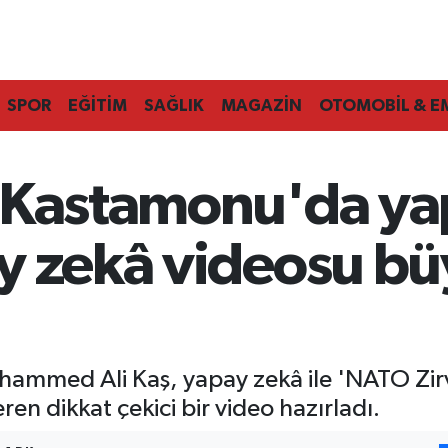
SPOR
EĞİTİM
SAĞLIK
MAGAZİN
OTOMOBİL & E
 Kastamonu'da yapı
y zekâ videosu büy
uhammed Ali Kaş, yapay zekâ ile 'NATO Zi
ren dikkat çekici bir video hazırladı.