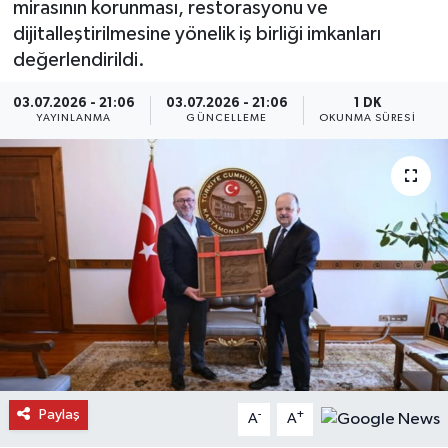
mirasının korunması, restorasyonu ve
dijitalleştirilmesine yönelik iş birliği imkanları
Daday Haberleri
değerlendirildi.
Devrekani Haberleri
03.07.2026 - 21:06
03.07.2026 - 21:06
1 DK
YAYINLANMA
GÜNCELLEME
OKUNMA SÜRESI
Doğanyurt Haberleri
Hanönü Haberleri
İhsangazi Haberleri
İnebolu Haberleri
Küre Haberleri
Merkez Haberleri
Paylaş
-
+
A
A
Pınarbaşı Haberleri