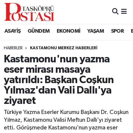
Kastamonu Vefat Edenler
ASAYİŞ
GÜNDEM
EKONOMİ
YAŞAM
SPOR
Abana Haberleri
HABERLER
KASTAMONU MERKEZ HABERLERI
Ağlı Haberleri
Kastamonu'nun yazma
eser mirası masaya
Araç Haberleri
yatırıldı: Başkan Coşkun
Azdavay Haberleri
Yılmaz'dan Vali Dallı'ya
ziyaret
Bozkurt Haberleri
Türkiye Yazma Eserler Kurumu Başkanı Dr. Coşkun
Çatalzeytin Haberleri
Yılmaz, Kastamonu Valisi Meftun Dallı'yı ziyaret
etti. Görüşmede Kastamonu'nun yazma eser
Cide Haberleri