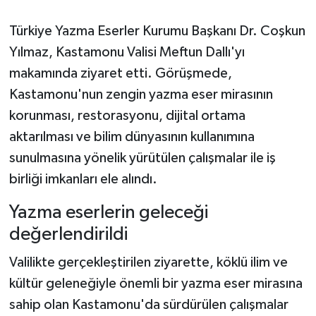
Türkiye Yazma Eserler Kurumu Başkanı Dr. Coşkun
Şenpazar Haberleri
Yılmaz, Kastamonu Valisi Meftun Dallı'yı
Seydiler Haberleri
makamında ziyaret etti. Görüşmede,
Kastamonu'nun zengin yazma eser mirasının
Taşköprü Haberleri
korunması, restorasyonu, dijital ortama
aktarılması ve bilim dünyasının kullanımına
Tosya Haberleri
sunulmasına yönelik yürütülen çalışmalar ile iş
Karadeniz Haberleri
birliği imkanları ele alındı.
Yazma eserlerin geleceği
Ulusal Haberler
değerlendirildi
Teknoloji Haberleri
Valilikte gerçekleştirilen ziyarette, köklü ilim ve
kültür geleneğiyle önemli bir yazma eser mirasına
Siyaset Haberleri
sahip olan Kastamonu'da sürdürülen çalışmalar