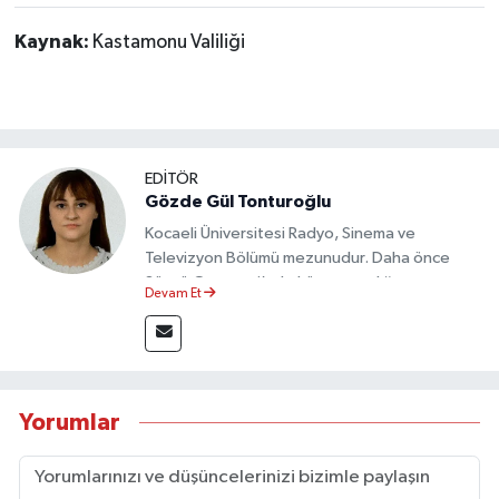
Kaynak:
Kastamonu Valiliği
EDİTÖR
Gözde Gül Tonturoğlu
Kocaeli Üniversitesi Radyo, Sinema ve
Televizyon Bölümü mezunudur. Daha önce
Sözcü Gazetesi’nde köşe yazarlığı yapmış ve
Devam Et
sayfa tasarımı alanında görev almıştır.
Yorumlar