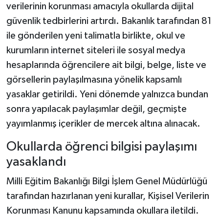
verilerinin korunması amacıyla okullarda dijital
güvenlik tedbirlerini artırdı. Bakanlık tarafından 81
Şenpazar Haberleri
ile gönderilen yeni talimatla birlikte, okul ve
Seydiler Haberleri
kurumların internet siteleri ile sosyal medya
hesaplarında öğrencilere ait bilgi, belge, liste ve
Taşköprü Haberleri
görsellerin paylaşılmasına yönelik kapsamlı
yasaklar getirildi. Yeni dönemde yalnızca bundan
Tosya Haberleri
sonra yapılacak paylaşımlar değil, geçmişte
Karadeniz Haberleri
yayımlanmış içerikler de mercek altına alınacak.
Okullarda öğrenci bilgisi paylaşımı
Ulusal Haberler
yasaklandı
Teknoloji Haberleri
Milli Eğitim Bakanlığı Bilgi İşlem Genel Müdürlüğü
tarafından hazırlanan yeni kurallar, Kişisel Verilerin
Siyaset Haberleri
Korunması Kanunu kapsamında okullara iletildi.