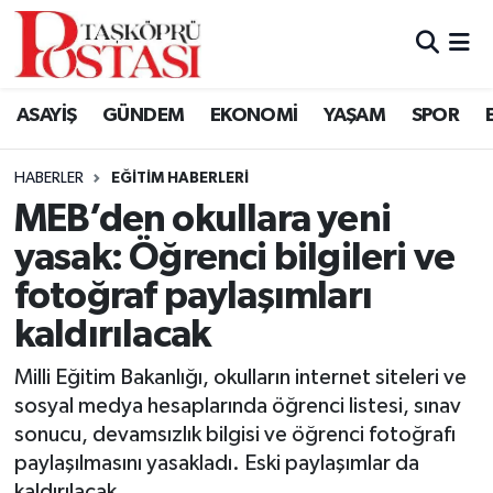
Kastamonu Vefat Edenler
ASAYİŞ
GÜNDEM
EKONOMİ
YAŞAM
SPOR
Abana Haberleri
HABERLER
EĞITIM HABERLERI
Ağlı Haberleri
MEB’den okullara yeni
yasak: Öğrenci bilgileri ve
Araç Haberleri
fotoğraf paylaşımları
Azdavay Haberleri
kaldırılacak
Bozkurt Haberleri
Milli Eğitim Bakanlığı, okulların internet siteleri ve
sosyal medya hesaplarında öğrenci listesi, sınav
Çatalzeytin Haberleri
sonucu, devamsızlık bilgisi ve öğrenci fotoğrafı
paylaşılmasını yasakladı. Eski paylaşımlar da
Cide Haberleri
kaldırılacak.