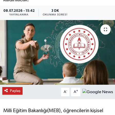
Daday Haberleri
08.07.2026 - 15:42
3 DK
YAYINLANMA
OKUNMA SÜRESI
Devrekani Haberleri
Doğanyurt Haberleri
Hanönü Haberleri
İhsangazi Haberleri
İnebolu Haberleri
Küre Haberleri
Paylaş
-
+
A
A
Merkez Haberleri
Milli Eğitim Bakanlığı(MEB), öğrencilerin kişisel
Pınarbaşı Haberleri