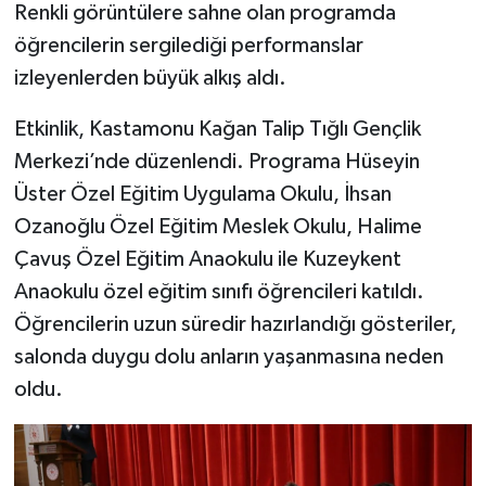
Renkli görüntülere sahne olan programda
öğrencilerin sergilediği performanslar
Şenpazar Haberleri
izleyenlerden büyük alkış aldı.
Seydiler Haberleri
Etkinlik, Kastamonu Kağan Talip Tığlı Gençlik
Merkezi’nde düzenlendi. Programa Hüseyin
Taşköprü Haberleri
Üster Özel Eğitim Uygulama Okulu, İhsan
Tosya Haberleri
Ozanoğlu Özel Eğitim Meslek Okulu, Halime
Çavuş Özel Eğitim Anaokulu ile Kuzeykent
Karadeniz Haberleri
Anaokulu özel eğitim sınıfı öğrencileri katıldı.
Öğrencilerin uzun süredir hazırlandığı gösteriler,
Ulusal Haberler
salonda duygu dolu anların yaşanmasına neden
Teknoloji Haberleri
oldu.
Siyaset Haberleri