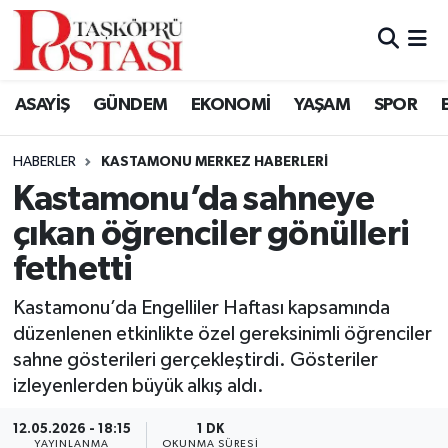
Kastamonu Vefat Edenler
ASAYİŞ
GÜNDEM
EKONOMİ
YAŞAM
SPOR
Abana Haberleri
HABERLER
KASTAMONU MERKEZ HABERLERI
Ağlı Haberleri
Kastamonu’da sahneye
çıkan öğrenciler gönülleri
Araç Haberleri
fethetti
Azdavay Haberleri
Kastamonu’da Engelliler Haftası kapsamında
Bozkurt Haberleri
düzenlenen etkinlikte özel gereksinimli öğrenciler
sahne gösterileri gerçekleştirdi. Gösteriler
Çatalzeytin Haberleri
izleyenlerden büyük alkış aldı.
12.05.2026 - 18:15
1 DK
Cide Haberleri
YAYINLANMA
OKUNMA SÜRESI