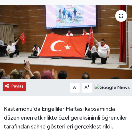
Daday Haberleri
Devrekani Haberleri
Doğanyurt Haberleri
Hanönü Haberleri
İhsangazi Haberleri
İnebolu Haberleri
Paylaş
-
+
A
A
Küre Haberleri
Kastamonu’da Engelliler Haftası kapsamında
Merkez Haberleri
düzenlenen etkinlikte özel gereksinimli öğrenciler
tarafından sahne gösterileri gerçekleştirildi.
Pınarbaşı Haberleri