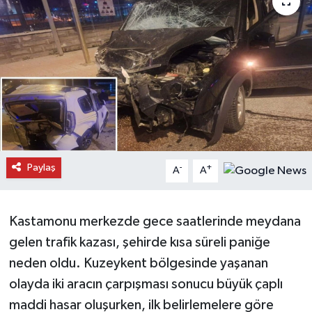
Daday Haberleri
Devrekani Haberleri
Doğanyurt Haberleri
Hanönü Haberleri
İhsangazi Haberleri
Paylaş
-
+
A
A
İnebolu Haberleri
Kastamonu merkezde gece saatlerinde meydana
Küre Haberleri
gelen trafik kazası, şehirde kısa süreli paniğe
neden oldu. Kuzeykent bölgesinde yaşanan
Merkez Haberleri
olayda iki aracın çarpışması sonucu büyük çaplı
maddi hasar oluşurken, ilk belirlemelere göre
Pınarbaşı Haberleri