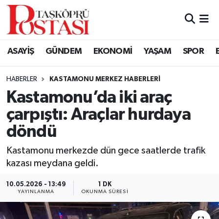
Kastamonu Vefat Edenler
ASAYİŞ
GÜNDEM
EKONOMİ
YAŞAM
SPOR
Abana Haberleri
HABERLER
KASTAMONU MERKEZ HABERLERI
Ağlı Haberleri
Kastamonu’da iki araç
çarpıştı: Araçlar hurdaya
Araç Haberleri
döndü
Azdavay Haberleri
Kastamonu merkezde dün gece saatlerde trafik
Bozkurt Haberleri
kazası meydana geldi.
10.05.2026 - 13:49
1 DK
Çatalzeytin Haberleri
YAYINLANMA
OKUNMA SÜRESI
Cide Haberleri