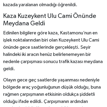
kazada yaralanan olmadığı öğrenildi.
Şenpazar Haberleri
Kaza Kuzeykent Ulu Cami Önünde
Meydana Geldi
Seydiler Haberleri
Edinilen bilgilere göre kaza, Kastamonu’nun en
Taşköprü Haberleri
işlek noktalarından biri olan Kuzeykent Ulu Cami
önünde gece saatlerinde gerçekleşti. Seyir
Tosya Haberleri
halindeki iki aracın henüz belirlenemeyen bir
Karadeniz Haberleri
nedenle çarpışması sonucu trafik kazası meydana
geldi.
Ulusal Haberler
Olayın gece geç saatlerde yaşanması nedeniyle
Teknoloji Haberleri
bölgede araç yoğunluğunun düşük olduğu, buna
rağmen çarpışmanın etkisinin oldukça şiddetli
Siyaset Haberleri
olduğu ifade edildi. Çarpışmanın ardından