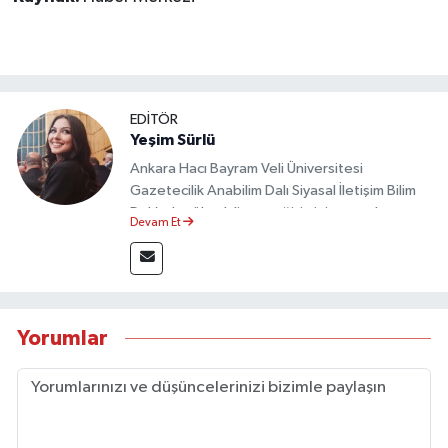
EDİTÖR
Yeşim Sürlü
Ankara Hacı Bayram Veli Üniversitesi
Gazetecilik Anabilim Dalı Siyasal İletişim Bilim
Dalı’nda yüksek lisans eğitimini tamamlamıştır.
Devam Et
Sosyal medya platformları ve seçimlere dair
akademik çalışmalar gerçekleştirmiştir.
Taşköprü Postası internet haber sitesinde
internet editörü olarak görev yapmaktadır.
Yorumlar