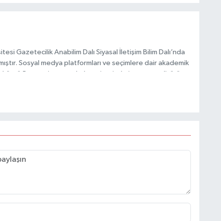
esi Gazetecilik Anabilim Dalı Siyasal İletişim Bilim Dalı’nda
mıştır. Sosyal medya platformları ve seçimlere dair akademik
Taşköprü Postası internet haber sitesinde internet editörü