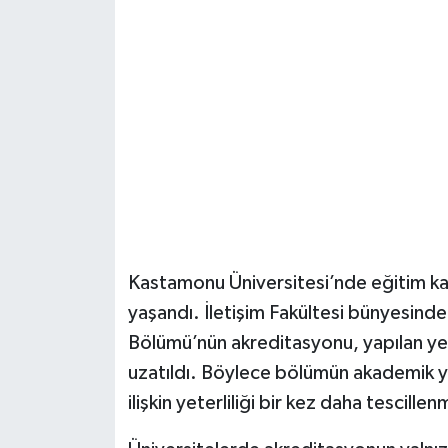
Şenpazar Haberleri
Seydiler Haberleri
Taşköprü Haberleri
Tosya Haberleri
Karadeniz Haberleri
Kastamonu Üniversitesi’nde eğitim kal
Ulusal Haberler
yaşandı. İletişim Fakültesi bünyesind
Bölümü’nün akreditasyonu, yapılan ye
Teknoloji Haberleri
uzatıldı. Böylece bölümün akademik ya
ilişkin yeterliliği bir kez daha tescillen
Siyaset Haberleri