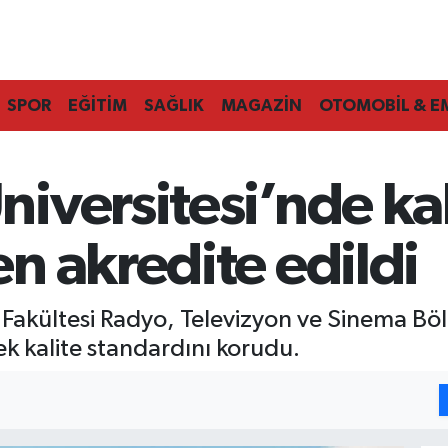
SPOR
EĞİTİM
SAĞLIK
MAGAZİN
OTOMOBİL & E
versitesi’nde kali
n akredite edildi
m Fakültesi Radyo, Televizyon ve Sinema B
ek kalite standardını korudu.