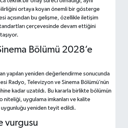
a teknik bir onay süreci olmadığı, aynı
lirliğini ortaya koyan önemli bir gösterge
i açısından bu gelişme, özellikle iletişim
e standartları çerçevesinde devam ettiğini
taşıyor.
 Sinema Bölümü 2028’e
ından yapılan yeniden değerlendirme sonucunda
ltesi Radyo, Televizyon ve Sinema Bölümü’nün
ine kadar uzatıldı. Bu kararla birlikte bölümün
niteliği, uygulama imkanları ve kalite
uygunluğu yeniden teyit edildi.
te vurgusu