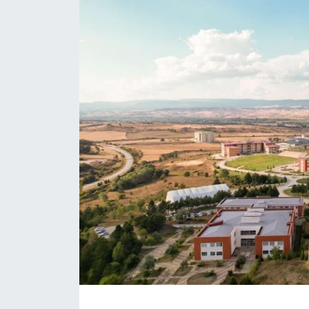
Daday Haberleri
Devrekani Haberleri
Doğanyurt Haberleri
Hanönü Haberleri
İhsangazi Haberleri
İnebolu Haberleri
Küre Haberleri
Merkez Haberleri
Pınarbaşı Haberleri