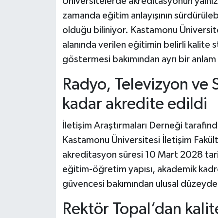
Üniversitelerde akreditasyonun yalnızc
Dünya Haberleri
zamanda eğitim anlayışının sürdürülebi
Yerel Haberler
olduğu biliniyor. Kastamonu Üniversites
alanında verilen eğitimin belirli kalit
Haber Arşivi
göstermesi bakımından ayrı bir anlam 
Radyo, Televizyon ve
kadar akredite edildi
İletişim Araştırmaları Derneği taraf
Kastamonu Üniversitesi İletişim Fakü
akreditasyon süresi 10 Mart 2028 tarih
eğitim-öğretim yapısı, akademik kadro 
güvencesi bakımından ulusal düzeyde 
Rektör Topal’dan kali