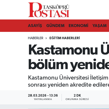
Kastamonu Vefat Edenler
ASAYİŞ
GÜNDEM
EKONOMİ
YAŞAM
Abana Haberleri
HABERLER
EĞITIM HABERLERI
Ağlı Haberleri
Kastamonu Üni
Araç Haberleri
bölüm yenide
Azdavay Haberleri
Kastamonu Üniversitesi İletişi
Bozkurt Haberleri
sonrası yeniden akredite ediler
Çatalzeytin Haberleri
28.03.2026 - 13:36
2 DK
YAYINLANMA
OKUNMA SÜRESI
Cide Haberleri