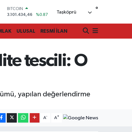
°
BITCOIN
Taşköprü
3.101.434,46
%0.87
DOLAR
47,7436
%0.18
MLAK
ULUSAL
RESMİ İLAN
EURO
55,2510
%0.32
STERLİN
64,4811
%0.38
te tescili: O
GRAM ALTIN
6660.55
%0.03
BİST100
13.779
%-14
ölümü, yapılan değerlendirme
-
+
A
A