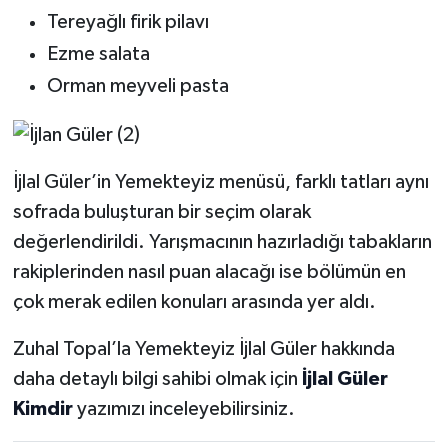
Dünya Haberleri
Tereyağlı firik pilavı
Ezme salata
Yerel Haberler
Orman meyveli pasta
Haber Arşivi
İjlal Güler’in Yemekteyiz menüsü, farklı tatları aynı
sofrada buluşturan bir seçim olarak
değerlendirildi. Yarışmacının hazırladığı tabakların
rakiplerinden nasıl puan alacağı ise bölümün en
çok merak edilen konuları arasında yer aldı.
Zuhal Topal’la Yemekteyiz İjlal Güler hakkında
daha detaylı bilgi sahibi olmak için
İjlal Güler
Kimdir
yazımızı inceleyebilirsiniz.