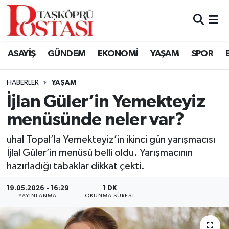
Kastamonu Vefat Edenler
ASAYİŞ
GÜNDEM
EKONOMİ
YAŞAM
SPOR
Abana Haberleri
HABERLER
YAŞAM
Ağlı Haberleri
İjlan Güler’in Yemekteyiz
menüsünde neler var?
Araç Haberleri
uhal Topal’la Yemekteyiz’in ikinci gün yarışmacısı
Azdavay Haberleri
İjlal Güler’in menüsü belli oldu. Yarışmacının
hazırladığı tabaklar dikkat çekti.
Bozkurt Haberleri
19.05.2026 - 16:29
1 DK
Çatalzeytin Haberleri
YAYINLANMA
OKUNMA SÜRESI
Cide Haberleri