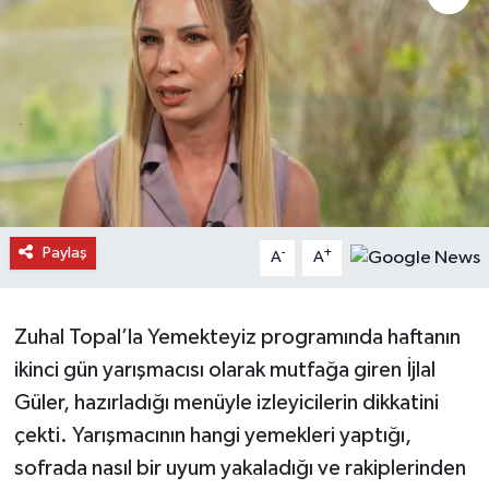
Daday Haberleri
Devrekani Haberleri
Doğanyurt Haberleri
Hanönü Haberleri
Paylaş
-
+
A
A
İhsangazi Haberleri
İnebolu Haberleri
Zuhal Topal’la Yemekteyiz programında haftanın
ikinci gün yarışmacısı olarak mutfağa giren İjlal
Küre Haberleri
Güler, hazırladığı menüyle izleyicilerin dikkatini
Merkez Haberleri
çekti. Yarışmacının hangi yemekleri yaptığı,
sofrada nasıl bir uyum yakaladığı ve rakiplerinden
Pınarbaşı Haberleri