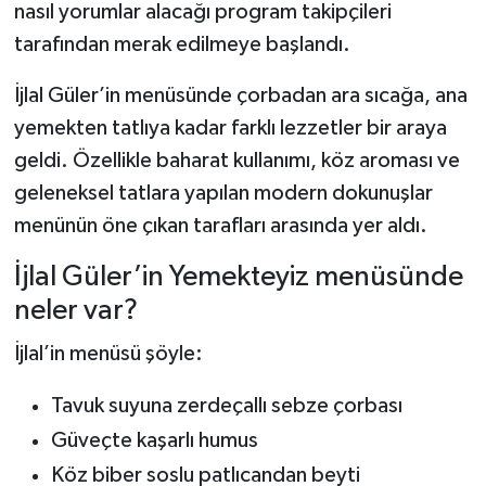
nasıl yorumlar alacağı program takipçileri
tarafından merak edilmeye başlandı.
Şenpazar Haberleri
İjlal Güler’in menüsünde çorbadan ara sıcağa, ana
Seydiler Haberleri
yemekten tatlıya kadar farklı lezzetler bir araya
geldi. Özellikle baharat kullanımı, köz aroması ve
Taşköprü Haberleri
geleneksel tatlara yapılan modern dokunuşlar
Tosya Haberleri
menünün öne çıkan tarafları arasında yer aldı.
Karadeniz Haberleri
İjlal Güler’in Yemekteyiz menüsünde
neler var?
Ulusal Haberler
İjlal’in menüsü şöyle:
Teknoloji Haberleri
Tavuk suyuna zerdeçallı sebze çorbası
Siyaset Haberleri
Güveçte kaşarlı humus
Köz biber soslu patlıcandan beyti