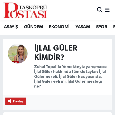
Kastamonu Vefat Edenler
ASAYİŞ
GÜNDEM
EKONOMİ
YAŞAM
SPOR
Abana Haberleri
Ağlı Haberleri
İJLAL GÜLER
KIMDIR?
Araç Haberleri
Zuhal Topal’la Yemekteyiz yarışmacısı
İjlal Güler hakkında tüm detaylar: İjlal
Azdavay Haberleri
Güler nereli, İjlal Güler kaç yaşında,
İjlal Güler evli mi, İjlal Güler mesleği
Bozkurt Haberleri
ne?
Çatalzeytin Haberleri
Paylaş
Cide Haberleri