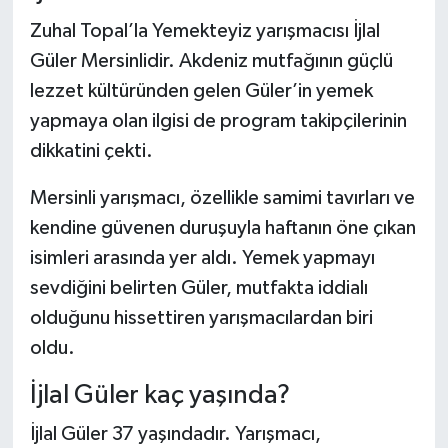
Zuhal Topal’la Yemekteyiz yarışmacısı İjlal
Şenpazar Haberleri
Güler Mersinlidir. Akdeniz mutfağının güçlü
lezzet kültüründen gelen Güler’in yemek
Seydiler Haberleri
yapmaya olan ilgisi de program takipçilerinin
Taşköprü Haberleri
dikkatini çekti.
Mersinli yarışmacı, özellikle samimi tavırları ve
Tosya Haberleri
kendine güvenen duruşuyla haftanın öne çıkan
Karadeniz Haberleri
isimleri arasında yer aldı. Yemek yapmayı
sevdiğini belirten Güler, mutfakta iddialı
Ulusal Haberler
olduğunu hissettiren yarışmacılardan biri
oldu.
Teknoloji Haberleri
İjlal Güler kaç yaşında?
Siyaset Haberleri
İjlal Güler 37 yaşındadır. Yarışmacı,