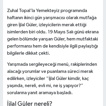
Daday Haberleri
Zuhal Topal’la Yemekteyiz programında
haftanın ikinci gün yarışmacısı olarak mutfağa
Devrekani Haberleri
giren İjlal Güler, izleyicilerin merak ettiği
isimlerden biri oldu. 19 Mayıs Salı günü ekrana
Doğanyurt Haberleri
gelen bölümde yarışan Güler, hem mutfaktaki
Hanönü Haberleri
performansı hem de kendisiyle ilgili paylaştığı
bilgilerle dikkat çekti.
İhsangazi Haberleri
Yarışmada sergileyeceği menü, rakiplerinden
İnebolu Haberleri
alacağı yorumlar ve puanlama süreci merak
edilirken, izleyiciler “İjlal Güler kimdir, kaç
Küre Haberleri
yaşında, nereli, evli mi, ne iş yapıyor?”
sorularına yanıt aramaya başladı.
Merkez Haberleri
İjlal Güler nereli?
Pınarbaşı Haberleri