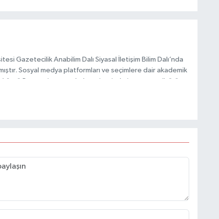
esi Gazetecilik Anabilim Dalı Siyasal İletişim Bilim Dalı’nda
mıştır. Sosyal medya platformları ve seçimlere dair akademik
Taşköprü Postası internet haber sitesinde internet editörü