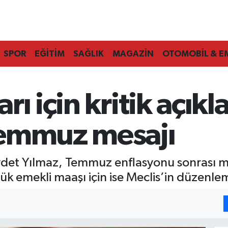
SPOR
EĞİTİM
SAĞLIK
MAGAZİN
OTOMOBİL & E
rı için kritik açık
Temmuz mesajı
det Yılmaz, Temmuz enflasyonu sonrası m
ük emekli maaşı için ise Meclis’in düzenle