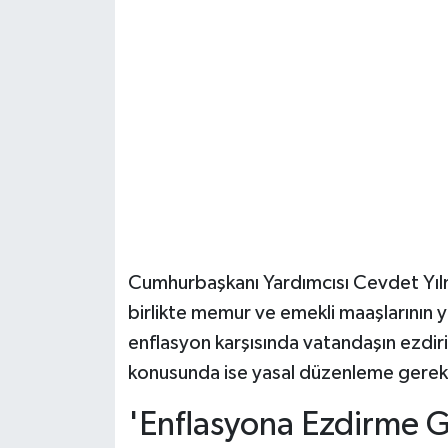
Şenpazar Haberleri
Seydiler Haberleri
Taşköprü Haberleri
Tosya Haberleri
Karadeniz Haberleri
Cumhurbaşkanı Yardımcısı Cevdet Yıl
Ulusal Haberler
birlikte memur ve emekli maaşlarının ye
enflasyon karşısında vatandaşın ezdir
Teknoloji Haberleri
konusunda ise yasal düzenleme gerekti
Siyaset Haberleri
'Enflasyona Ezdirme Gi