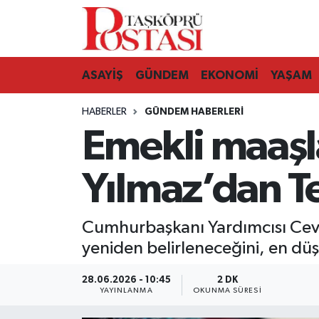
Kastamonu Vefat Edenler
ASAYİŞ
GÜNDEM
EKONOMİ
YAŞAM
Abana Haberleri
HABERLER
GÜNDEM HABERLERI
Ağlı Haberleri
Emekli maaşla
Araç Haberleri
Yılmaz’dan 
Azdavay Haberleri
Cumhurbaşkanı Yardımcısı Cev
Bozkurt Haberleri
yeniden belirleneceğini, en düş
Çatalzeytin Haberleri
28.06.2026 - 10:45
2 DK
YAYINLANMA
OKUNMA SÜRESI
Cide Haberleri