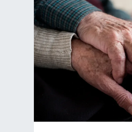
Daday Haberleri
Devrekani Haberleri
Doğanyurt Haberleri
Hanönü Haberleri
İhsangazi Haberleri
İnebolu Haberleri
Küre Haberleri
Merkez Haberleri
Pınarbaşı Haberleri