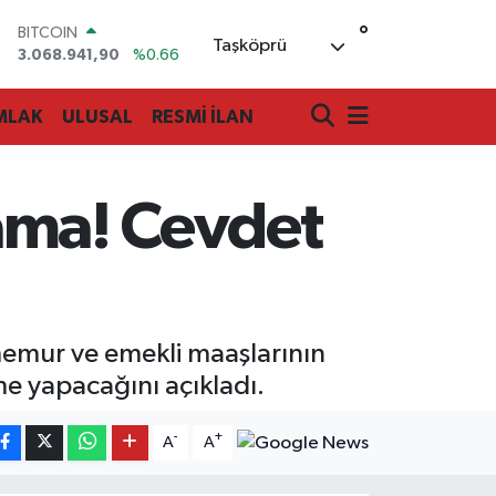
°
DOLAR
Taşköprü
47,5986
%0.06
EURO
55,0700
%0.1
MLAK
ULUSAL
RESMİ İLAN
STERLİN
64,2438
%0.21
GRAM ALTIN
6518.23
%0.39
lama! Cevdet
BİST100
13.703
%0
BITCOIN
3.068.941,90
%0.66
emur ve emekli maaşlarının
me yapacağını açıkladı.
-
+
A
A