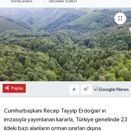
YAYINLANMA
OKUNMA SÜRESI
Daday Haberleri
Devrekani Haberleri
Doğanyurt Haberleri
Hanönü Haberleri
İhsangazi Haberleri
İnebolu Haberleri
Paylaş
-
+
A
A
Küre Haberleri
Cumhurbaşkanı Recep Tayyip Erdoğan’ın
Merkez Haberleri
imzasıyla yayımlanan kararla, Türkiye genelinde 23
ildeki bazı alanların orman sınırları dışına
Pınarbaşı Haberleri