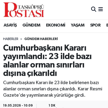
Kastamonu Vefat Edenler
ASAYİŞ
GÜNDEM
EKONOMİ
YAŞAM
SPOR
Abana Haberleri
HABERLER
GÜNDEM HABERLERI
Ağlı Haberleri
Cumhurbaşkanı Kararı
yayımlandı: 23 ilde bazı
Araç Haberleri
alanlar orman sınırları
Azdavay Haberleri
dışına çıkarıldı
Bozkurt Haberleri
Cumhurbaşkanı Kararı ile 23 ilde belirlenen bazı
alanlar orman sınırları dışına çıkarıldı. Karar Resmi
Çatalzeytin Haberleri
Gazete’de yayımlanarak yürürlüğe girdi.
Cide Haberleri
19.05.2026 - 10:09
1 DK