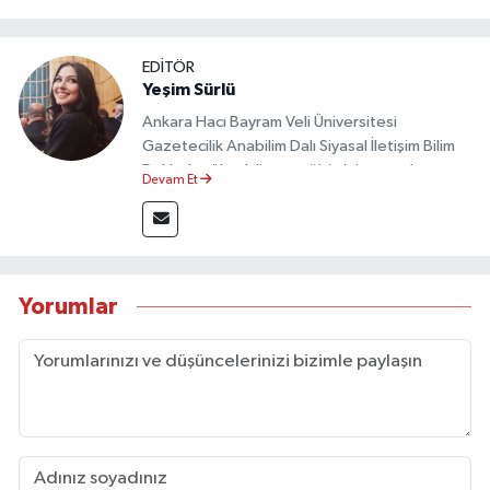
EDİTÖR
Yeşim Sürlü
Ankara Hacı Bayram Veli Üniversitesi
Gazetecilik Anabilim Dalı Siyasal İletişim Bilim
Dalı’nda yüksek lisans eğitimini tamamlamıştır.
Devam Et
Sosyal medya platformları ve seçimlere dair
akademik çalışmalar gerçekleştirmiştir.
Taşköprü Postası internet haber sitesinde
internet editörü olarak görev yapmaktadır.
Yorumlar