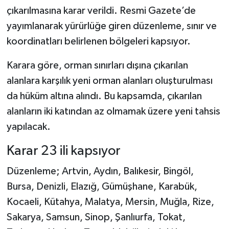
çıkarılmasına karar verildi. Resmi Gazete’de
Şenpazar Haberleri
yayımlanarak yürürlüğe giren düzenleme, sınır ve
koordinatları belirlenen bölgeleri kapsıyor.
Seydiler Haberleri
Karara göre, orman sınırları dışına çıkarılan
Taşköprü Haberleri
alanlara karşılık yeni orman alanları oluşturulması
da hüküm altına alındı. Bu kapsamda, çıkarılan
Tosya Haberleri
alanların iki katından az olmamak üzere yeni tahsis
yapılacak.
Karadeniz Haberleri
Karar 23 ili kapsıyor
Ulusal Haberler
Düzenleme; Artvin, Aydın, Balıkesir, Bingöl,
Teknoloji Haberleri
Bursa, Denizli, Elazığ, Gümüşhane, Karabük,
Kocaeli, Kütahya, Malatya, Mersin, Muğla, Rize,
Siyaset Haberleri
Sakarya, Samsun, Sinop, Şanlıurfa, Tokat,