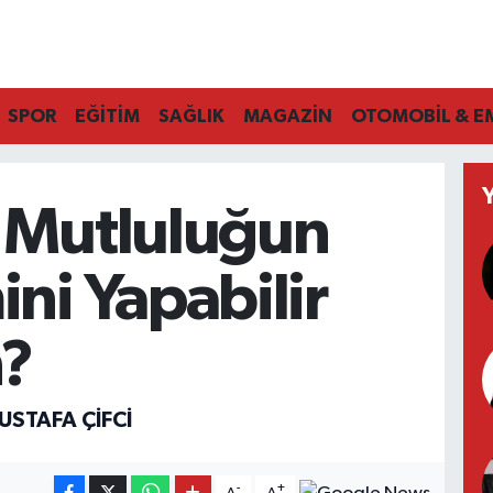
SPOR
EĞİTİM
SAĞLIK
MAGAZİN
OTOMOBİL & E
 Mutluluğun
ni Yapabilir
n?
USTAFA ÇIFCI
-
+