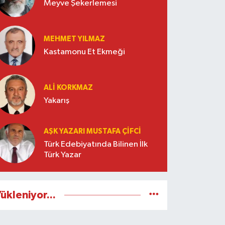
Meyve Şekerlemesi
MEHMET YILMAZ
Kastamonu Et Ekmeği
ALI KORKMAZ
Yakarış
AŞK YAZARI MUSTAFA ÇIFCI
Türk Edebiyatında Bilinen İlk
Türk Yazar
ükleniyor...