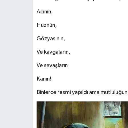
Acının,
Şenpazar Haberleri
Hüznün,
Seydiler Haberleri
Gözyaşının,
Taşköprü Haberleri
Ve kavgaların,
Tosya Haberleri
Ve savaşların
Karadeniz Haberleri
Kanın!
Ulusal Haberler
Binlerce resmi yapıldı ama mutluluğun
Teknoloji Haberleri
Siyaset Haberleri