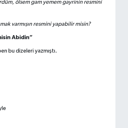
ördüm, ölsem gam yemem gayrinin resmini
mak varmışın resmini yapabilir misin?
misin Abidin”
ben bu dizeleri yazmıştı.
yle