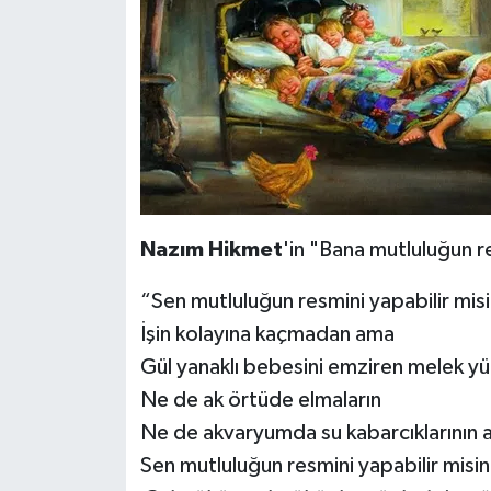
Dünya Haberleri
Yerel Haberler
Haber Arşivi
Nazım Hikmet
'in "Bana mutluluğun re
“Sen mutluluğun resmini yapabilir mis
İşin kolayına kaçmadan ama
Gül yanaklı bebesini emziren melek yü
Ne de ak örtüde elmaların
Ne de akvaryumda su kabarcıklarının ar
Sen mutluluğun resmini yapabilir misi