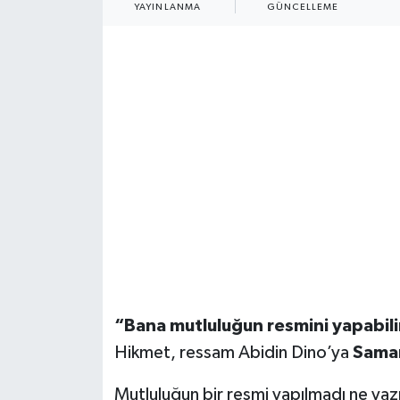
YAYINLANMA
GÜNCELLEME
Daday Haberleri
Devrekani Haberleri
Doğanyurt Haberleri
Hanönü Haberleri
İhsangazi Haberleri
İnebolu Haberleri
Küre Haberleri
“Bana mutluluğun resmini yapabili
Merkez Haberleri
Hikmet, ressam Abidin Dino’ya
Saman
Mutluluğun bir resmi yapılmadı ne yazı
Pınarbaşı Haberleri