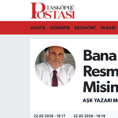
Kastamonu Vefat Edenler
ASAYİŞ
GÜNDEM
EKONOMİ
YAŞAM
Abana Haberleri
Ağlı Haberleri
Bana
Araç Haberleri
Resmi
Azdavay Haberleri
Misi
Bozkurt Haberleri
AŞK YAZARI M
Çatalzeytin Haberleri
Cide Haberleri
22.05.2026 - 16:17
22.05.2026 - 16:19