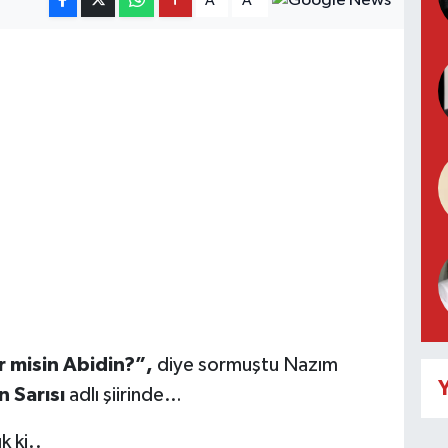
A
A
r misin Abidin?”,
diye sormuştu Nazım
Y
 Sarısı
adlı şiirinde…
k ki..