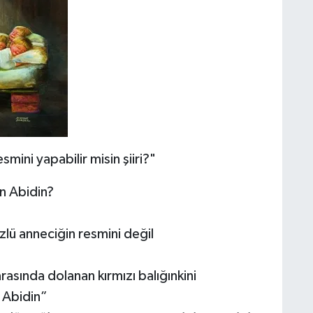
smini yapabilir misin şiiri?"
in Abidin?
zlü anneciğin resmini değil
asında dolanan kırmızı balığınkini
n Abidin”