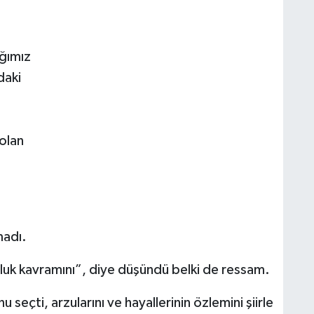
ığımız
daki
 olan
madı.
uluk kavramını”, diye düşündü belki de ressam.
seçti, arzularını ve hayallerinin özlemini şiirle