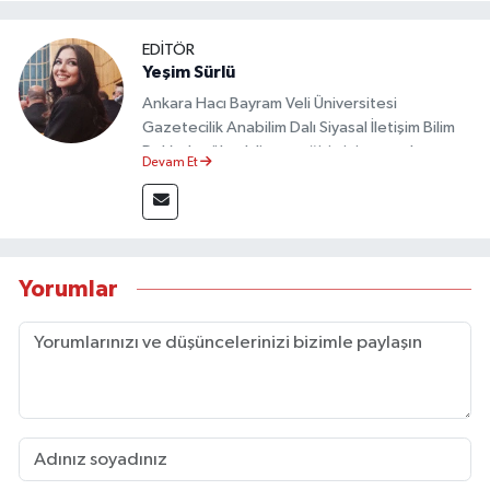
EDİTÖR
Yeşim Sürlü
Ankara Hacı Bayram Veli Üniversitesi
Gazetecilik Anabilim Dalı Siyasal İletişim Bilim
Dalı’nda yüksek lisans eğitimini tamamlamıştır.
Devam Et
Sosyal medya platformları ve seçimlere dair
akademik çalışmalar gerçekleştirmiştir.
Taşköprü Postası internet haber sitesinde
internet editörü olarak görev yapmaktadır.
Yorumlar