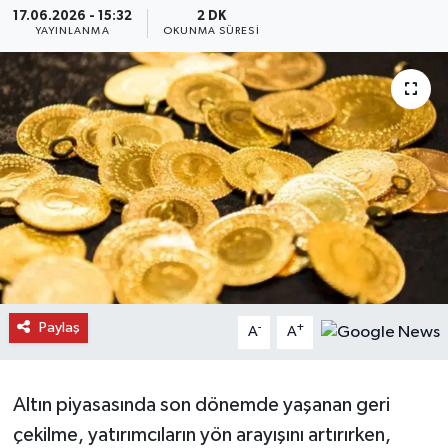
17.06.2026 - 15:32
2 DK
YAYINLANMA
OKUNMA SÜRESI
Daday Haberleri
Devrekani Haberleri
Doğanyurt Haberleri
Hanönü Haberleri
İhsangazi Haberleri
İnebolu Haberleri
Paylaş
-
+
A
A
Küre Haberleri
Merkez Haberleri
Altın piyasasında son dönemde yaşanan geri
çekilme, yatırımcıların yön arayışını artırırken,
Pınarbaşı Haberleri