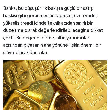
Dünya Haberleri
Banka, bu düşüşün ilk bakışta güçlü bir satış
Yerel Haberler
baskısı gibi görünmesine rağmen, uzun vadeli
yükseliş trendi içinde teknik açıdan sınırlı bir
Haber Arşivi
düzeltme olarak değerlendirilebileceğine dikkat
çekti. Bu değerlendirme, altın yatırımcıları
açısından piyasanın ana yönüne ilişkin önemli bir
sinyal olarak öne çıktı.