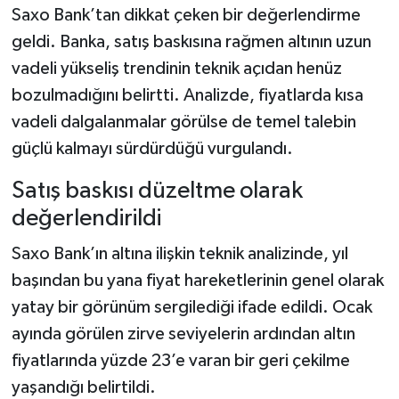
Saxo Bank’tan dikkat çeken bir değerlendirme
geldi. Banka, satış baskısına rağmen altının uzun
Şenpazar Haberleri
vadeli yükseliş trendinin teknik açıdan henüz
Seydiler Haberleri
bozulmadığını belirtti. Analizde, fiyatlarda kısa
vadeli dalgalanmalar görülse de temel talebin
Taşköprü Haberleri
güçlü kalmayı sürdürdüğü vurgulandı.
Tosya Haberleri
Satış baskısı düzeltme olarak
değerlendirildi
Karadeniz Haberleri
Saxo Bank’ın altına ilişkin teknik analizinde, yıl
Ulusal Haberler
başından bu yana fiyat hareketlerinin genel olarak
yatay bir görünüm sergilediği ifade edildi. Ocak
Teknoloji Haberleri
ayında görülen zirve seviyelerin ardından altın
fiyatlarında yüzde 23’e varan bir geri çekilme
Siyaset Haberleri
yaşandığı belirtildi.