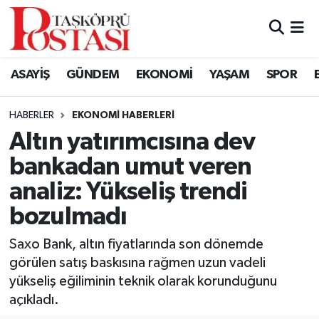
Kastamonu Vefat Edenler
ASAYİŞ
GÜNDEM
EKONOMİ
YAŞAM
SPOR
Abana Haberleri
HABERLER
EKONOMI HABERLERI
Ağlı Haberleri
Altın yatırımcısına dev
bankadan umut veren
Araç Haberleri
analiz: Yükseliş trendi
Azdavay Haberleri
bozulmadı
Bozkurt Haberleri
Saxo Bank, altın fiyatlarında son dönemde
görülen satış baskısına rağmen uzun vadeli
Çatalzeytin Haberleri
yükseliş eğiliminin teknik olarak korunduğunu
açıkladı.
Cide Haberleri