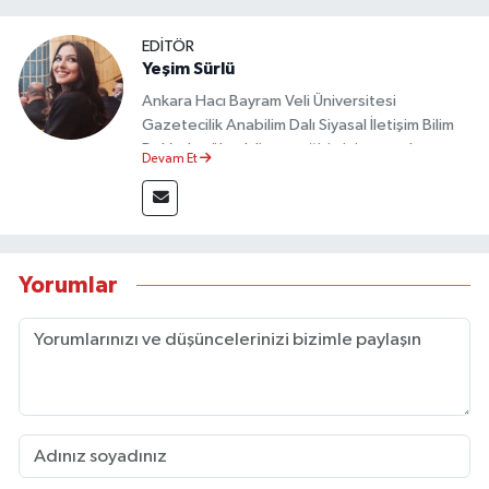
EDİTÖR
Yeşim Sürlü
Ankara Hacı Bayram Veli Üniversitesi
Gazetecilik Anabilim Dalı Siyasal İletişim Bilim
Dalı’nda yüksek lisans eğitimini tamamlamıştır.
Devam Et
Sosyal medya platformları ve seçimlere dair
akademik çalışmalar gerçekleştirmiştir.
Taşköprü Postası internet haber sitesinde
internet editörü olarak görev yapmaktadır.
Yorumlar