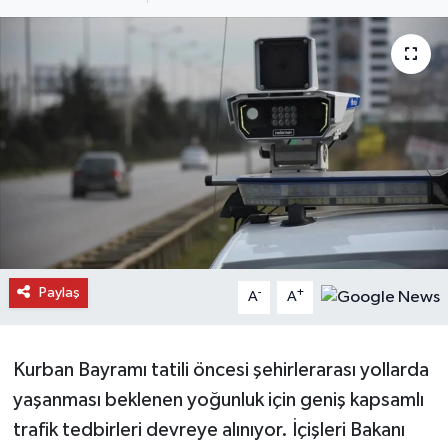
Daday Haberleri
Devrekani Haberleri
Doğanyurt Haberleri
Hanönü Haberleri
İhsangazi Haberleri
İnebolu Haberleri
Paylaş
-
+
A
A
Küre Haberleri
Kurban Bayramı tatili öncesi şehirlerarası yollarda
Merkez Haberleri
yaşanması beklenen yoğunluk için geniş kapsamlı
trafik tedbirleri devreye alınıyor. İçişleri Bakanı
Pınarbaşı Haberleri