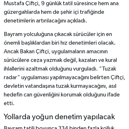
Mustafa Çiftçi, 9 günlük tatil süresince hem ana
güzergahlarda hem de şehir içi trafiğinde
Şenpazar Haberleri
denetimlerin artırılacağını açıkladı.
Seydiler Haberleri
Bayram yolculuğuna çıkacak sürücüler için en
önemli başlıklardan biri hız denetimleri olacak.
Taşköprü Haberleri
Ancak Bakan Çiftçi, uygulamaların amacının
Tosya Haberleri
sürücülere ceza yazmak değil, kazaları ve kural
ihlallerini azaltmak olduğunu vurguladı. “Tuzak
Karadeniz Haberleri
radar” uygulaması yapılmayacağını belirten Çiftçi,
devletin vatandaşına tuzak kurmayacağını, asıl
Ulusal Haberler
hedefin can güvenliğini korumak olduğunu ifade
Teknoloji Haberleri
etti.
Yollarda yoğun denetim yapılacak
Siyaset Haberleri
Bayram tatili boyunca 334 binden fazla kolluk