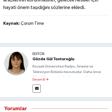
hayati önem taşıdığını sözlerine ekledi.
Kaynak:
Çorum Time
EDİTÖR
Gözde Gül Tonturoğlu
Kocaeli Üniversitesi Radyo, Sinema ve
Televizyon Bölümü mezunudur. Daha önce
Sözcü Gazetesi’nde köşe yazarlığı yapmış ve
Devam Et
sayfa tasarımı alanında görev almıştır.
Yorumlar