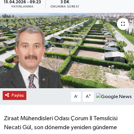
15.04.2026 - 09:23
3 DK
YAYINLANMA
OKUNMA SÜRESI
Daday Haberleri
Devrekani Haberleri
Doğanyurt Haberleri
Hanönü Haberleri
İhsangazi Haberleri
İnebolu Haberleri
Paylaş
-
+
A
A
Küre Haberleri
Merkez Haberleri
Ziraat Mühendisleri Odası Çorum İl Temsilcisi
Necati Gül, son dönemde yeniden gündeme
Pınarbaşı Haberleri