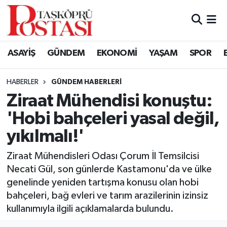
Kastamonu Vefat Edenler
ASAYİŞ
GÜNDEM
EKONOMİ
YAŞAM
SPOR
Abana Haberleri
HABERLER
GÜNDEM HABERLERI
Ağlı Haberleri
Ziraat Mühendisi konuştu:
'Hobi bahçeleri yasal değil,
Araç Haberleri
yıkılmalı!'
Azdavay Haberleri
Ziraat Mühendisleri Odası Çorum İl Temsilcisi
Bozkurt Haberleri
Necati Gül, son günlerde Kastamonu'da ve ülke
genelinde yeniden tartışma konusu olan hobi
Çatalzeytin Haberleri
bahçeleri, bağ evleri ve tarım arazilerinin izinsiz
kullanımıyla ilgili açıklamalarda bulundu.
Cide Haberleri