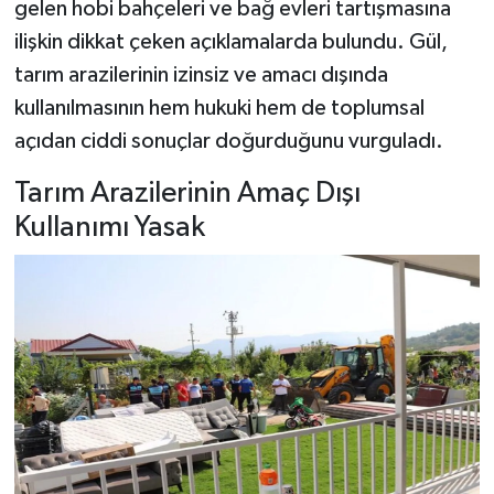
gelen hobi bahçeleri ve bağ evleri tartışmasına
ilişkin dikkat çeken açıklamalarda bulundu. Gül,
Şenpazar Haberleri
tarım arazilerinin izinsiz ve amacı dışında
kullanılmasının hem hukuki hem de toplumsal
Seydiler Haberleri
açıdan ciddi sonuçlar doğurduğunu vurguladı.
Taşköprü Haberleri
Tarım Arazilerinin Amaç Dışı
Tosya Haberleri
Kullanımı Yasak
Karadeniz Haberleri
Ulusal Haberler
Teknoloji Haberleri
Siyaset Haberleri