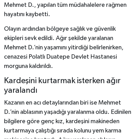
Mehmet D., yapılan tüm müdahalelere rağmen
hayatını kaybetti.
Şenpazar Haberleri
Olayın ardından bölgeye sağlık ve güvenlik
Seydiler Haberleri
ekipleri sevk edildi. Ağır şekilde yaralanan
Taşköprü Haberleri
Mehmet D.’nin yaşamını yitirdiği belirlenirken,
cenazesi Polatlı Duatepe Devlet Hastanesi
Tosya Haberleri
morguna kaldırıldı.
Karadeniz Haberleri
Kardeşini kurtarmak isterken ağır
yaralandı
Ulusal Haberler
Kazanın en acı detaylarından biri ise Mehmet
Teknoloji Haberleri
D.’nin ablasının yaşadığı yaralanma oldu. Edinilen
bilgilere göre genç kız, kardeşini makineden
Siyaset Haberleri
kurtarmaya çalıştığı sırada kolunu yem karma