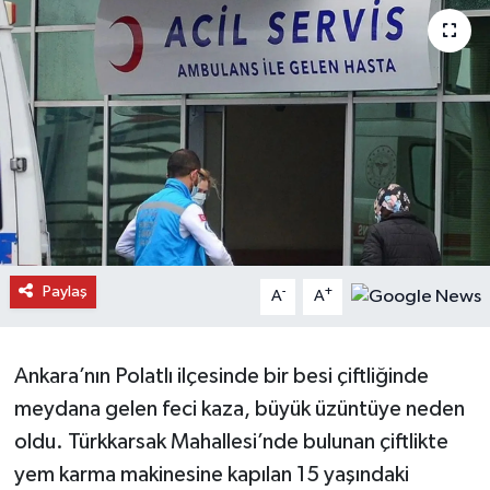
Daday Haberleri
Devrekani Haberleri
Doğanyurt Haberleri
Hanönü Haberleri
İhsangazi Haberleri
Paylaş
-
+
A
A
İnebolu Haberleri
Küre Haberleri
Ankara’nın Polatlı ilçesinde bir besi çiftliğinde
meydana gelen feci kaza, büyük üzüntüye neden
Merkez Haberleri
oldu. Türkkarsak Mahallesi’nde bulunan çiftlikte
yem karma makinesine kapılan 15 yaşındaki
Pınarbaşı Haberleri