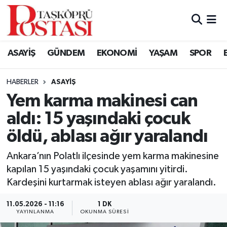
Kastamonu Vefat Edenler
ASAYİŞ
GÜNDEM
EKONOMİ
YAŞAM
SPOR
Abana Haberleri
HABERLER
ASAYIŞ
Ağlı Haberleri
Yem karma makinesi can
aldı: 15 yaşındaki çocuk
Araç Haberleri
öldü, ablası ağır yaralandı
Azdavay Haberleri
Ankara’nın Polatlı ilçesinde yem karma makinesine
Bozkurt Haberleri
kapılan 15 yaşındaki çocuk yaşamını yitirdi.
Kardeşini kurtarmak isteyen ablası ağır yaralandı.
Çatalzeytin Haberleri
11.05.2026 - 11:16
1 DK
YAYINLANMA
OKUNMA SÜRESI
Cide Haberleri