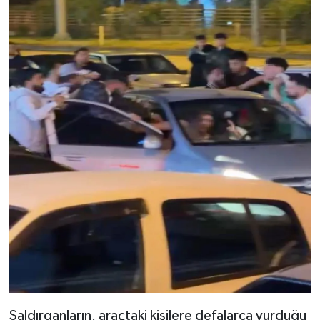
Dünya Haberleri
Yerel Haberler
Haber Arşivi
Saldırganların, araçtaki kişilere defalarca vurduğu