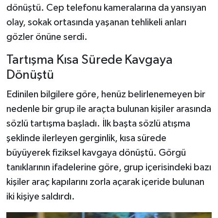
dönüştü. Cep telefonu kameralarına da yansıyan
olay, sokak ortasında yaşanan tehlikeli anları
Şenpazar Haberleri
gözler önüne serdi.
Seydiler Haberleri
Tartışma Kısa Sürede Kavgaya
Taşköprü Haberleri
Dönüştü
Edinilen bilgilere göre, henüz belirlenemeyen bir
Tosya Haberleri
nedenle bir grup ile araçta bulunan kişiler arasında
Karadeniz Haberleri
sözlü tartışma başladı. İlk başta sözlü atışma
şeklinde ilerleyen gerginlik, kısa sürede
Ulusal Haberler
büyüyerek fiziksel kavgaya dönüştü. Görgü
tanıklarının ifadelerine göre, grup içerisindeki bazı
Teknoloji Haberleri
kişiler araç kapılarını zorla açarak içeride bulunan
iki kişiye saldırdı.
Siyaset Haberleri