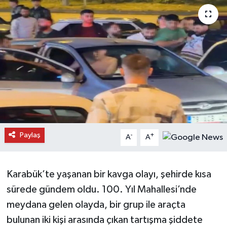
Daday Haberleri
Devrekani Haberleri
Doğanyurt Haberleri
Hanönü Haberleri
İhsangazi Haberleri
Paylaş
-
+
A
A
İnebolu Haberleri
Küre Haberleri
Karabük’te yaşanan bir kavga olayı, şehirde kısa
sürede gündem oldu. 100. Yıl Mahallesi’nde
Merkez Haberleri
meydana gelen olayda, bir grup ile araçta
bulunan iki kişi arasında çıkan tartışma şiddete
Pınarbaşı Haberleri