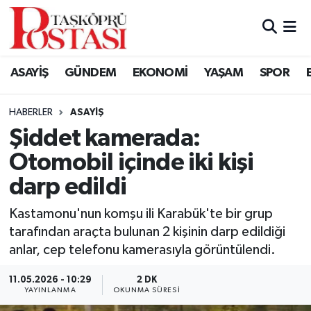
Kastamonu Vefat Edenler
ASAYİŞ
GÜNDEM
EKONOMİ
YAŞAM
SPOR
Abana Haberleri
HABERLER
ASAYIŞ
Ağlı Haberleri
Şiddet kamerada:
Otomobil içinde iki kişi
Araç Haberleri
darp edildi
Azdavay Haberleri
Kastamonu'nun komşu ili Karabük'te bir grup
Bozkurt Haberleri
tarafından araçta bulunan 2 kişinin darp edildiği
anlar, cep telefonu kamerasıyla görüntülendi.
Çatalzeytin Haberleri
11.05.2026 - 10:29
2 DK
YAYINLANMA
OKUNMA SÜRESI
Cide Haberleri