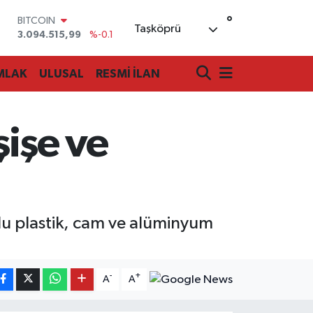
BITCOIN
°
Taşköprü
3.094.515,99
%-0.1
DOLAR
47,7436
%0.18
MLAK
ULUSAL
RESMİ İLAN
EURO
55,2510
%0.32
STERLİN
64,4811
%0.38
şişe ve
GRAM ALTIN
6660.55
%0
BİST100
13.779
%-14
olu plastik, cam ve alüminyum
-
+
A
A