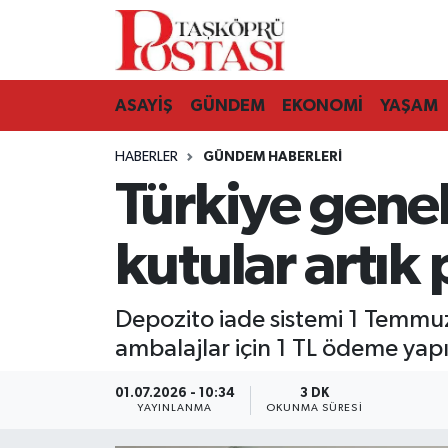
Kastamonu Vefat Edenler
ASAYİŞ
GÜNDEM
EKONOMİ
YAŞAM
Abana Haberleri
HABERLER
GÜNDEM HABERLERI
Ağlı Haberleri
Türkiye genel
Araç Haberleri
kutular artık
Azdavay Haberleri
Depozito iade sistemi 1 Temmuz
Bozkurt Haberleri
ambalajlar için 1 TL ödeme yapı
Çatalzeytin Haberleri
01.07.2026 - 10:34
3 DK
YAYINLANMA
OKUNMA SÜRESI
Cide Haberleri