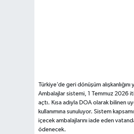
Şenpazar Haberleri
Seydiler Haberleri
Taşköprü Haberleri
Tosya Haberleri
Karadeniz Haberleri
Türkiye’de geri dönüşüm alışkanlığını
Ulusal Haberler
Ambalajlar sistemi, 1 Temmuz 2026 iti
açtı. Kısa adıyla DOA olarak bilinen uy
Teknoloji Haberleri
kullanımına sunuluyor. Sistem kapsam
içecek ambalajlarını iade eden vatanda
Siyaset Haberleri
ödenecek.