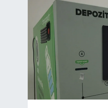
Daday Haberleri
Devrekani Haberleri
Doğanyurt Haberleri
Hanönü Haberleri
İhsangazi Haberleri
İnebolu Haberleri
Küre Haberleri
Merkez Haberleri
Pınarbaşı Haberleri