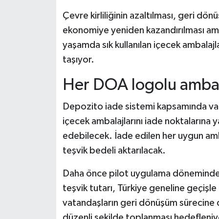
Dünya Haberleri
Çevre kirliliğinin azaltılması, geri dönü
Yerel Haberler
ekonomiye yeniden kazandırılması ama
yaşamda sık kullanılan içecek ambalaj
Haber Arşivi
taşıyor.
Her DOA logolu ambal
Depozito iade sistemi kapsamında va
içecek ambalajlarını iade noktalarına 
edebilecek. İade edilen her uygun ambala
teşvik bedeli aktarılacak.
Daha önce pilot uygulama döneminde 
teşvik tutarı, Türkiye geneline geçişle 
vatandaşların geri dönüşüm sürecine d
düzenli şekilde toplanması hedefleniy