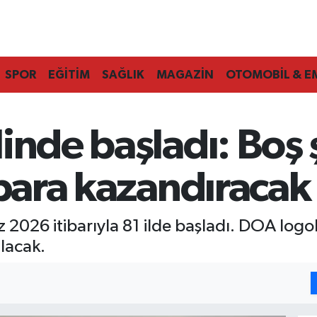
SPOR
EĞİTİM
SAĞLIK
MAGAZİN
OTOMOBİL & E
inde başladı: Boş 
 para kazandıracak
 2026 itibarıyla 81 ilde başladı. DOA log
lacak.