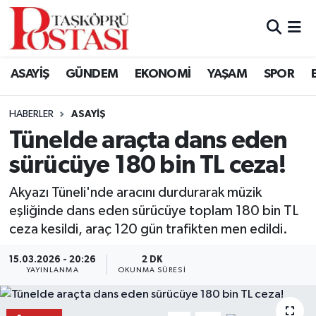
Kastamonu Vefat Edenler
ASAYİŞ
GÜNDEM
EKONOMİ
YAŞAM
SPOR
Abana Haberleri
HABERLER
ASAYIŞ
Ağlı Haberleri
Tünelde araçta dans eden
sürücüye 180 bin TL ceza!
Araç Haberleri
Akyazı Tüneli'nde aracını durdurarak müzik
Azdavay Haberleri
eşliğinde dans eden sürücüye toplam 180 bin TL
ceza kesildi, araç 120 gün trafikten men edildi.
Bozkurt Haberleri
15.03.2026 - 20:26
2 DK
Çatalzeytin Haberleri
YAYINLANMA
OKUNMA SÜRESI
Cide Haberleri