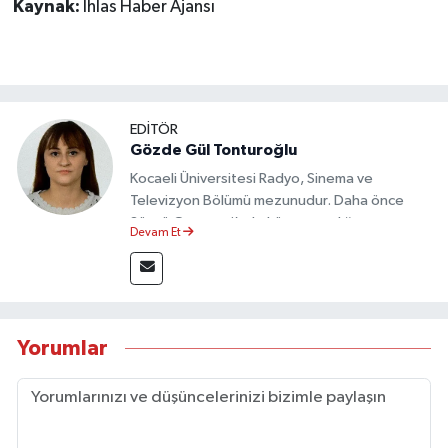
Kaynak:
İhlas Haber Ajansı
EDİTÖR
Gözde Gül Tonturoğlu
Kocaeli Üniversitesi Radyo, Sinema ve
Televizyon Bölümü mezunudur. Daha önce
Sözcü Gazetesi’nde köşe yazarlığı yapmış ve
Devam Et
sayfa tasarımı alanında görev almıştır.
Yorumlar