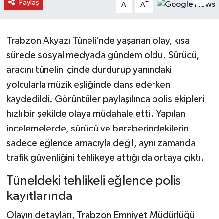
Paylaş
-
+
A
A
Daday Haberleri
Trabzon Akyazı Tüneli’nde yaşanan olay, kısa
Devrekani Haberleri
sürede sosyal medyada gündem oldu. Sürücü,
Doğanyurt Haberleri
aracını tünelin içinde durdurup yanındaki
yolcularla müzik eşliğinde dans ederken
Hanönü Haberleri
kaydedildi. Görüntüler paylaşılınca polis ekipleri
hızlı bir şekilde olaya müdahale etti. Yapılan
İhsangazi Haberleri
incelemelerde, sürücü ve beraberindekilerin
İnebolu Haberleri
sadece eğlence amacıyla değil, aynı zamanda
trafik güvenliğini tehlikeye attığı da ortaya çıktı.
Küre Haberleri
Tüneldeki tehlikeli eğlence polis
Merkez Haberleri
kayıtlarında
Olayın detayları, Trabzon Emniyet Müdürlüğü
Pınarbaşı Haberleri