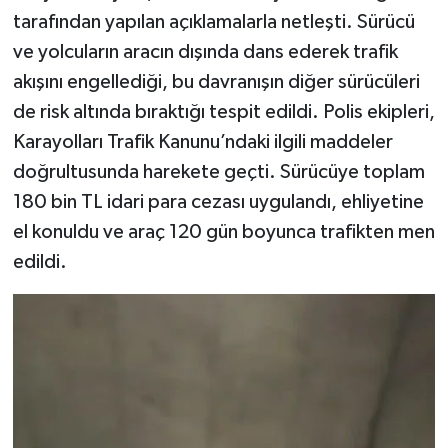
tarafından yapılan açıklamalarla netleşti. Sürücü
Şenpazar Haberleri
ve yolcuların aracın dışında dans ederek trafik
akışını engellediği, bu davranışın diğer sürücüleri
Seydiler Haberleri
de risk altında bıraktığı tespit edildi. Polis ekipleri,
Karayolları Trafik Kanunu’ndaki ilgili maddeler
Taşköprü Haberleri
doğrultusunda harekete geçti. Sürücüye toplam
Tosya Haberleri
180 bin TL idari para cezası uygulandı, ehliyetine
el konuldu ve araç 120 gün boyunca trafikten men
Karadeniz Haberleri
edildi.
Ulusal Haberler
Teknoloji Haberleri
Siyaset Haberleri