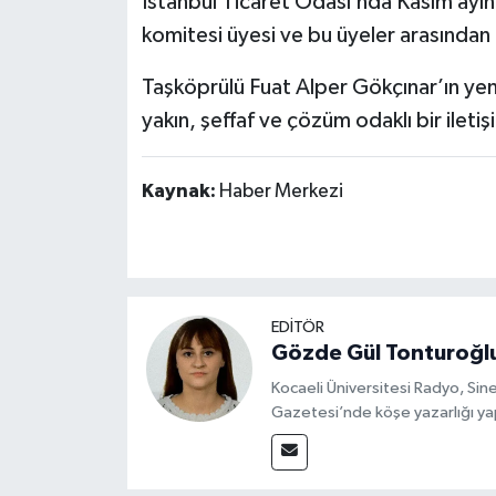
İstanbul Ticaret Odası’nda Kasım ayı
komitesi üyesi ve bu üyeler arasından 
Taşköprülü Fuat Alper Gökçınar’ın ye
yakın, şeffaf ve çözüm odaklı bir iletiş
Kaynak:
Haber Merkezi
EDİTÖR
Gözde Gül Tonturoğl
Kocaeli Üniversitesi Radyo, S
Gazetesi’nde köşe yazarlığı yap