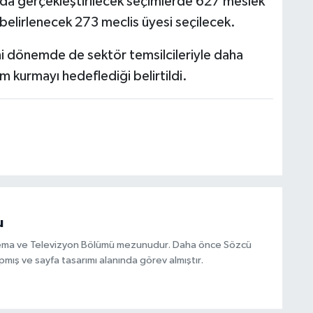
nda gerçekleştirilecek seçimlerde 627 meslek
belirlenecek 273 meclis üyesi seçilecek.
ni dönemde de sektör temsilcileriyle daha
im kurmayı hedeflediği belirtildi.
u
inema ve Televizyon Bölümü mezunudur. Daha önce Sözcü
mış ve sayfa tasarımı alanında görev almıştır.