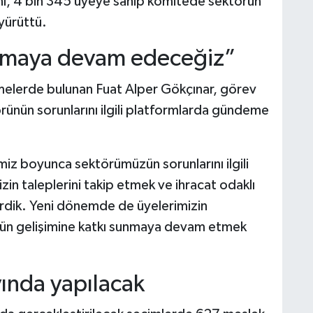
anı, 4 bin 345 üyeye sahip komitede sektörün
yürüttü.
ışmaya devam edeceğiz”
rmelerde bulunan Fuat Alper Gökçınar, görev
ünün sorunlarını ilgili platformlarda gündeme
iz boyunca sektörümüzün sorunlarını ilgili
zin taleplerini takip etmek ve ihracat odaklı
erdik. Yeni dönemde de üyelerimizin
ün gelişimine katkı sunmaya devam etmek
yında yapılacak