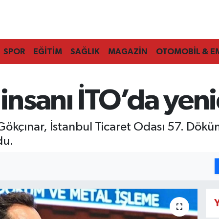
SPOR
EĞİTİM
SAĞLIK
MAGAZİN
OTOMOBİL & E
 insanı İTO’da yen
 Gökçınar, İstanbul Ticaret Odası 57. Dökü
du.
Y