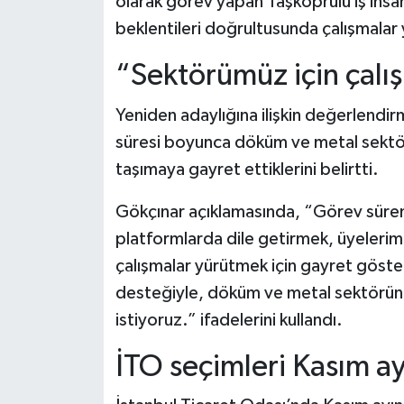
olarak görev yapan Taşköprülü iş ins
Dünya Haberleri
beklentileri doğrultusunda çalışmalar 
Yerel Haberler
“Sektörümüz için çal
Haber Arşivi
Yeniden adaylığına ilişkin değerlendi
süresi boyunca döküm ve metal sektör
taşımaya gayret ettiklerini belirtti.
Gökçınar açıklamasında, “Görev sürem
platformlarda dile getirmek, üyelerimi
çalışmalar yürütmek için gayret göst
desteğiyle, döküm ve metal sektörün
istiyoruz.” ifadelerini kullandı.
İTO seçimleri Kasım a