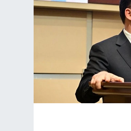
Daday Haberleri
Devrekani Haberleri
Doğanyurt Haberleri
Hanönü Haberleri
İhsangazi Haberleri
İnebolu Haberleri
Küre Haberleri
Merkez Haberleri
Pınarbaşı Haberleri