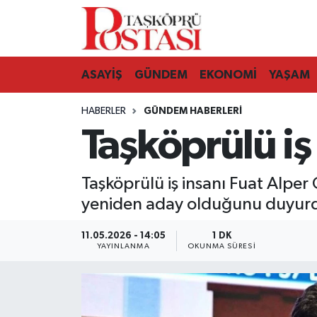
Kastamonu Vefat Edenler
ASAYİŞ
GÜNDEM
EKONOMİ
YAŞAM
Abana Haberleri
HABERLER
GÜNDEM HABERLERI
Ağlı Haberleri
Taşköprülü iş
Araç Haberleri
Taşköprülü iş insanı Fuat Alper
Azdavay Haberleri
yeniden aday olduğunu duyur
Bozkurt Haberleri
11.05.2026 - 14:05
1 DK
YAYINLANMA
OKUNMA SÜRESI
Çatalzeytin Haberleri
Cide Haberleri