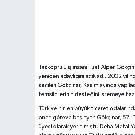
Şenpazar Haberleri
Seydiler Haberleri
Taşköprü Haberleri
Tosya Haberleri
Taşköprülü iş insanı Fuat Alper Gökçın
Karadeniz Haberleri
yeniden adaylığını açıkladı. 2022 yı
seçilen Gökçınar, Kasım ayında yapıla
Ulusal Haberler
temsilcilerinin desteğini istemeye hazı
Teknoloji Haberleri
Türkiye’nin en büyük ticaret odalarında
önce göreve başlayan Gökçınar, 57. 
Siyaset Haberleri
üyesi olarak yer almıştı. Deha Metal 