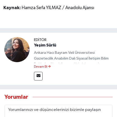
Kaynak:
Hamza Sefa YILMAZ / Anadolu Ajansı
EDİTÖR
Yeşim Sürlü
Ankara Hacı Bayram Veli Üniversitesi
Gazetecilik Anabilim Dalı Siyasal İletişim Bilim
Dalı’nda yüksek lisans eğitimini tamamlamıştır.
Devam Et
Sosyal medya platformları ve seçimlere dair
akademik çalışmalar gerçekleştirmiştir.
Taşköprü Postası internet haber sitesinde
internet editörü olarak görev yapmaktadır.
Yorumlar