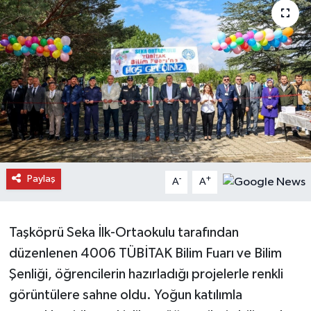
Daday Haberleri
Devrekani Haberleri
Doğanyurt Haberleri
Hanönü Haberleri
İhsangazi Haberleri
Paylaş
-
+
A
A
İnebolu Haberleri
Taşköprü Seka İlk-Ortaokulu tarafından
Küre Haberleri
düzenlenen 4006 TÜBİTAK Bilim Fuarı ve Bilim
Merkez Haberleri
Şenliği, öğrencilerin hazırladığı projelerle renkli
görüntülere sahne oldu. Yoğun katılımla
Pınarbaşı Haberleri