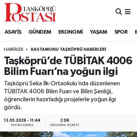
Kastamonu Vefat Edenler
ASAYİŞ
GÜNDEM
EKONOMİ
YAŞAM
SPOR
Abana Haberleri
HABERLER
KASTAMONU TAŞKÖPRÜ HABERLERI
Ağlı Haberleri
Taşköprü’de TÜBİTAK 4006
Bilim Fuarı’na yoğun ilgi
Araç Haberleri
Taşköprü Seka İlk-Ortaokulu’nda düzenlenen
Azdavay Haberleri
TÜBİTAK 4006 Bilim Fuarı ve Bilim Şenliği,
öğrencilerin hazırladığı projelerle yoğun ilgi
Bozkurt Haberleri
gördü.
Çatalzeytin Haberleri
13.05.2026 - 11:44
2 DK
YAYINLANMA
OKUNMA SÜRESI
Cide Haberleri