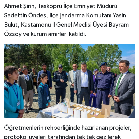
Dünya Haberleri
Ahmet Şirin, Taşköprü İlçe Emniyet Müdürü
Sadettin Öndeş, İlçe Jandarma Komutanı Yasin
Yerel Haberler
Bulut, Kastamonu İl Genel Meclisi Üyesi Bayram
Haber Arşivi
Özsoy ve kurum amirleri katıldı.
Öğretmenlerin rehberliğinde hazırlanan projeler,
protokol üyeleri tarafından tek tek gezilerek