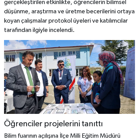
gerçekleştirilen etkinlikte, öğrencilerin bilimsel
düşünme, araştırma ve üretme becerilerini ortaya
Şenpazar Haberleri
koyan çalışmalar protokol üyeleri ve katılımcılar
tarafından ilgiyle incelendi.
Seydiler Haberleri
Taşköprü Haberleri
Tosya Haberleri
Karadeniz Haberleri
Ulusal Haberler
Teknoloji Haberleri
Öğrenciler projelerini tanıttı
Siyaset Haberleri
Bilim fuarının açılışına İlçe Milli Eğitim Müdürü