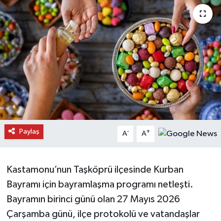
Daday Haberleri
Devrekani Haberleri
Doğanyurt Haberleri
Hanönü Haberleri
İhsangazi Haberleri
Paylaş
-
+
A
A
İnebolu Haberleri
Küre Haberleri
Kastamonu’nun Taşköprü ilçesinde Kurban
Bayramı için bayramlaşma programı netleşti.
Merkez Haberleri
Bayramın birinci günü olan 27 Mayıs 2026
Çarşamba günü, ilçe protokolü ve vatandaşlar
Pınarbaşı Haberleri