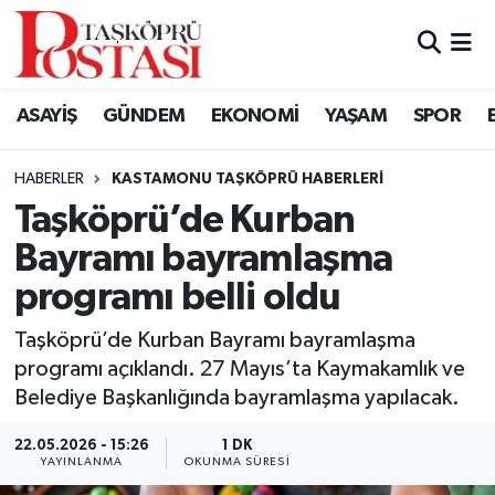
Kastamonu Vefat Edenler
ASAYİŞ
GÜNDEM
EKONOMİ
YAŞAM
SPOR
Abana Haberleri
HABERLER
KASTAMONU TAŞKÖPRÜ HABERLERI
Ağlı Haberleri
Taşköprü’de Kurban
Bayramı bayramlaşma
Araç Haberleri
programı belli oldu
Azdavay Haberleri
Taşköprü’de Kurban Bayramı bayramlaşma
Bozkurt Haberleri
programı açıklandı. 27 Mayıs’ta Kaymakamlık ve
Belediye Başkanlığında bayramlaşma yapılacak.
Çatalzeytin Haberleri
22.05.2026 - 15:26
1 DK
YAYINLANMA
OKUNMA SÜRESI
Cide Haberleri