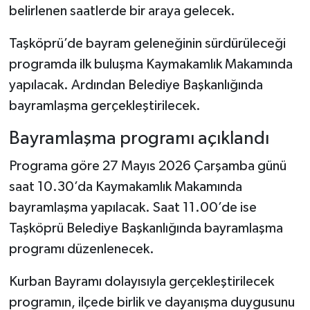
belirlenen saatlerde bir araya gelecek.
Şenpazar Haberleri
Taşköprü’de bayram geleneğinin sürdürüleceği
programda ilk buluşma Kaymakamlık Makamında
Seydiler Haberleri
yapılacak. Ardından Belediye Başkanlığında
Taşköprü Haberleri
bayramlaşma gerçekleştirilecek.
Bayramlaşma programı açıklandı
Tosya Haberleri
Programa göre 27 Mayıs 2026 Çarşamba günü
Karadeniz Haberleri
saat 10.30’da Kaymakamlık Makamında
bayramlaşma yapılacak. Saat 11.00’de ise
Ulusal Haberler
Taşköprü Belediye Başkanlığında bayramlaşma
Teknoloji Haberleri
programı düzenlenecek.
Siyaset Haberleri
Kurban Bayramı dolayısıyla gerçekleştirilecek
programın, ilçede birlik ve dayanışma duygusunu