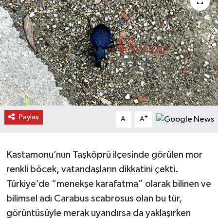
Daday Haberleri
Devrekani Haberleri
Doğanyurt Haberleri
Hanönü Haberleri
İhsangazi Haberleri
Paylaş
-
+
A
A
İnebolu Haberleri
Kastamonu’nun Taşköprü ilçesinde görülen mor
Küre Haberleri
renkli böcek, vatandaşların dikkatini çekti.
Türkiye’de “menekşe karafatma” olarak bilinen ve
Merkez Haberleri
bilimsel adı Carabus scabrosus olan bu tür,
görüntüsüyle merak uyandırsa da yaklaşırken
Pınarbaşı Haberleri