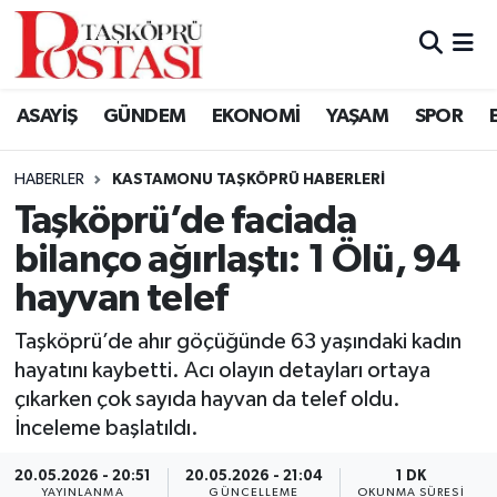
Kastamonu Vefat Edenler
ASAYİŞ
GÜNDEM
EKONOMİ
YAŞAM
SPOR
Abana Haberleri
HABERLER
KASTAMONU TAŞKÖPRÜ HABERLERI
Ağlı Haberleri
Taşköprü’de faciada
bilanço ağırlaştı: 1 Ölü, 94
Araç Haberleri
hayvan telef
Azdavay Haberleri
Taşköprü’de ahır göçüğünde 63 yaşındaki kadın
Bozkurt Haberleri
hayatını kaybetti. Acı olayın detayları ortaya
çıkarken çok sayıda hayvan da telef oldu.
Çatalzeytin Haberleri
İnceleme başlatıldı.
20.05.2026 - 20:51
20.05.2026 - 21:04
1 DK
Cide Haberleri
YAYINLANMA
GÜNCELLEME
OKUNMA SÜRESI