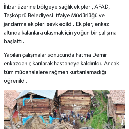
Dünya Haberleri
İhbar üzerine bölgeye sağlık ekipleri, AFAD,
Taşköprü Belediyesi İtfaiye Müdürlüğü ve
Yerel Haberler
jandarma ekipleri sevk edildi. Ekipler, enkaz
Haber Arşivi
altında kalanlara ulaşmak için yoğun bir çalışma
başlattı.
Yapılan çalışmalar sonucunda Fatma Demir
enkazdan çıkarılarak hastaneye kaldırıldı. Ancak
tüm müdahalelere rağmen kurtarılamadığı
öğrenildi.