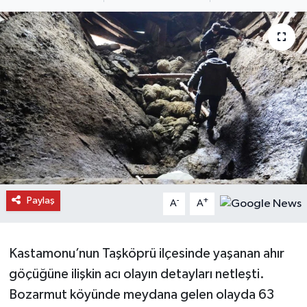
Daday Haberleri
Devrekani Haberleri
Doğanyurt Haberleri
Hanönü Haberleri
İhsangazi Haberleri
İnebolu Haberleri
Paylaş
-
+
A
A
Küre Haberleri
Kastamonu’nun Taşköprü ilçesinde yaşanan ahır
Merkez Haberleri
göçüğüne ilişkin acı olayın detayları netleşti.
Bozarmut köyünde meydana gelen olayda 63
Pınarbaşı Haberleri