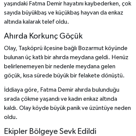
yaşındaki Fatma Demir hayatını kaybederken, çok
sayıda büyükbaş ve küçükbaş hayvan da enkaz
Şenpazar Haberleri
altında kalarak telef oldu.
Seydiler Haberleri
Ahırda Korkunç Göçük
Taşköprü Haberleri
Olay, Taşköprü ilçesine bağlı Bozarmut köyünde
bulunan üç katlı bir ahırda meydana geldi. Henüz
Tosya Haberleri
belirlenemeyen bir nedenle meydana gelen
göçük, kısa sürede büyük bir felakete dönüştü.
Karadeniz Haberleri
İddiaya göre, Fatma Demir ahırda bulunduğu
Ulusal Haberler
sırada çökme yaşandı ve kadın enkaz altında
Teknoloji Haberleri
kaldı. Olay köyde büyük panik ve üzüntüye neden
oldu.
Siyaset Haberleri
Ekipler Bölgeye Sevk Edildi