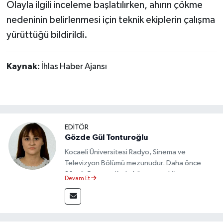
Olayla ilgili inceleme başlatılırken, ahırın çökme
nedeninin belirlenmesi için teknik ekiplerin çalışma
yürüttüğü bildirildi.
Kaynak:
İhlas Haber Ajansı
EDİTÖR
Gözde Gül Tonturoğlu
Kocaeli Üniversitesi Radyo, Sinema ve
Televizyon Bölümü mezunudur. Daha önce
Sözcü Gazetesi’nde köşe yazarlığı yapmış ve
Devam Et
sayfa tasarımı alanında görev almıştır.