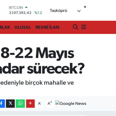
°
DOLAR
Taşköprü
47,7106
%0.17
EURO
55,1652
%0.27
MLAK
ULUSAL
RESMİ İLAN
STERLİN
64,4046
%0.35
GRAM ALTIN
6618.49
%2.12
 18-22 Mayıs
BİST100
13.773
%-19
BITCOIN
kadar sürecek?
3.107.393,42
%1.2
nedeniyle birçok mahalle ve
-
+
A
A