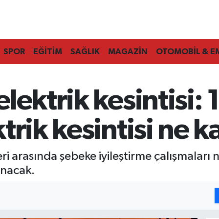
SPOR
EĞİTİM
SAĞLIK
MAGAZİN
OTOMOBİL & E
lektrik kesintisi:
trik kesintisi ne 
ri arasında şebeke iyileştirme çalışmaları 
anacak.