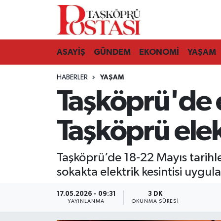
Kastamonu Vefat Edenler
ASAYİŞ
GÜNDEM
EKONOMİ
YAŞAM
Abana Haberleri
HABERLER
YAŞAM
Ağlı Haberleri
Taşköprü'de e
Araç Haberleri
Taşköprü elek
Azdavay Haberleri
Taşköprü’de 18-22 Mayıs tarihle
Bozkurt Haberleri
sokakta elektrik kesintisi uygul
Çatalzeytin Haberleri
17.05.2026 - 09:31
3 DK
YAYINLANMA
OKUNMA SÜRESI
Cide Haberleri