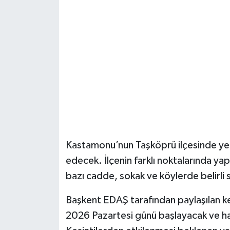
Şenpazar Haberleri
Seydiler Haberleri
Taşköprü Haberleri
Tosya Haberleri
Karadeniz Haberleri
Kastamonu’nun Taşköprü ilçesinde yeni 
Ulusal Haberler
edecek. İlçenin farklı noktalarında yap
bazı cadde, sokak ve köylerde belirli 
Teknoloji Haberleri
Başkent EDAŞ tarafından paylaşılan k
Siyaset Haberleri
2026 Pazartesi günü başlayacak ve h