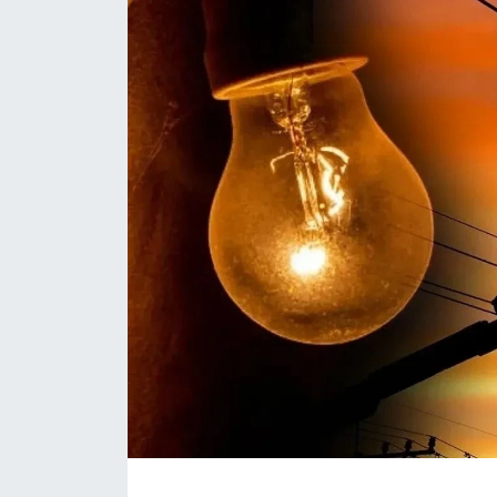
Daday Haberleri
Devrekani Haberleri
Doğanyurt Haberleri
Hanönü Haberleri
İhsangazi Haberleri
İnebolu Haberleri
Küre Haberleri
Merkez Haberleri
Pınarbaşı Haberleri