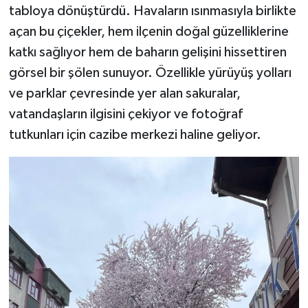
tabloya dönüştürdü. Havaların ısınmasıyla birlikte
açan bu çiçekler, hem ilçenin doğal güzelliklerine
Şenpazar Haberleri
katkı sağlıyor hem de baharın gelişini hissettiren
Seydiler Haberleri
görsel bir şölen sunuyor. Özellikle yürüyüş yolları
ve parklar çevresinde yer alan sakuralar,
Taşköprü Haberleri
vatandaşların ilgisini çekiyor ve fotoğraf
tutkunları için cazibe merkezi haline geliyor.
Tosya Haberleri
Karadeniz Haberleri
Ulusal Haberler
Teknoloji Haberleri
Siyaset Haberleri