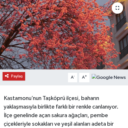
Daday Haberleri
Devrekani Haberleri
Doğanyurt Haberleri
Hanönü Haberleri
İhsangazi Haberleri
Paylaş
-
+
A
A
İnebolu Haberleri
Küre Haberleri
Kastamonu’nun Taşköprü ilçesi, baharın
yaklaşmasıyla birlikte farklı bir renkle canlanıyor.
Merkez Haberleri
İlçe genelinde açan sakura ağaçları, pembe
çiçekleriyle sokakları ve yeşil alanları adeta bir
Pınarbaşı Haberleri