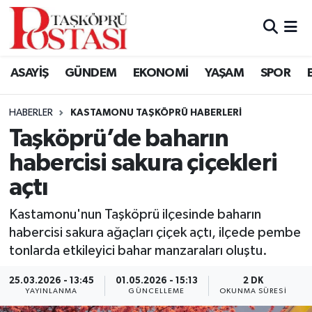
Kastamonu Vefat Edenler
ASAYİŞ
GÜNDEM
EKONOMİ
YAŞAM
SPOR
Abana Haberleri
HABERLER
KASTAMONU TAŞKÖPRÜ HABERLERI
Ağlı Haberleri
Taşköprü’de baharın
habercisi sakura çiçekleri
Araç Haberleri
açtı
Azdavay Haberleri
Kastamonu'nun Taşköprü ilçesinde baharın
Bozkurt Haberleri
habercisi sakura ağaçları çiçek açtı, ilçede pembe
tonlarda etkileyici bahar manzaraları oluştu.
Çatalzeytin Haberleri
25.03.2026 - 13:45
01.05.2026 - 15:13
2 DK
YAYINLANMA
GÜNCELLEME
OKUNMA SÜRESI
Cide Haberleri