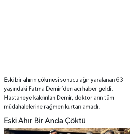
Şenpazar Haberleri
Seydiler Haberleri
Taşköprü Haberleri
Tosya Haberleri
Karadeniz Haberleri
Eski bir ahırın çökmesi sonucu ağır yaralanan 63
yaşındaki Fatma Demir’den acı haber geldi.
Ulusal Haberler
Hastaneye kaldırılan Demir, doktorların tüm
Teknoloji Haberleri
müdahalelerine rağmen kurtarılamadı.
Eski Ahır Bir Anda Çöktü
Siyaset Haberleri