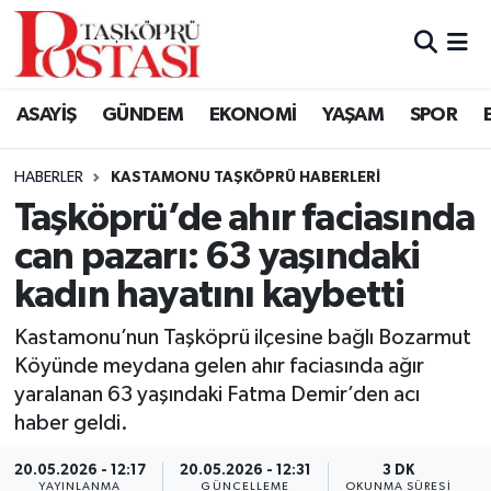
Kastamonu Vefat Edenler
ASAYİŞ
GÜNDEM
EKONOMİ
YAŞAM
SPOR
Abana Haberleri
HABERLER
KASTAMONU TAŞKÖPRÜ HABERLERI
Ağlı Haberleri
Taşköprü’de ahır faciasında
can pazarı: 63 yaşındaki
Araç Haberleri
kadın hayatını kaybetti
Azdavay Haberleri
Kastamonu’nun Taşköprü ilçesine bağlı Bozarmut
Bozkurt Haberleri
Köyünde meydana gelen ahır faciasında ağır
yaralanan 63 yaşındaki Fatma Demir’den acı
Çatalzeytin Haberleri
haber geldi.
20.05.2026 - 12:17
20.05.2026 - 12:31
3 DK
Cide Haberleri
YAYINLANMA
GÜNCELLEME
OKUNMA SÜRESI