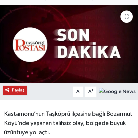
Daday Haberleri
Devrekani Haberleri
Doğanyurt Haberleri
Hanönü Haberleri
İhsangazi Haberleri
İnebolu Haberleri
Paylaş
-
+
A
A
Küre Haberleri
Kastamonu’nun Taşköprü ilçesine bağlı Bozarmut
Merkez Haberleri
Köyü’nde yaşanan talihsiz olay, bölgede büyük
üzüntüye yol açtı.
Pınarbaşı Haberleri