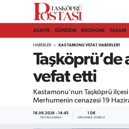
Kastamonu Vefat Edenler
ASAYİŞ
GÜNDEM
EKONOMİ
YAŞAM
Abana Haberleri
HABERLER
KASTAMONU VEFAT HABERLERI
Ağlı Haberleri
Taşköprü’de a
Araç Haberleri
vefat etti
Azdavay Haberleri
Kastamonu’nun Taşköprü ilçesi Ü
Bozkurt Haberleri
Merhumenin cenazesi 19 Hazira
Çatalzeytin Haberleri
18.06.2026 - 14:45
1 DK
YAYINLANMA
OKUNMA SÜRESI
Cide Haberleri