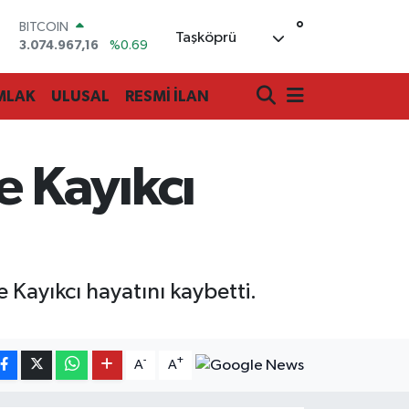
°
BITCOIN
Taşköprü
3.074.967,16
%0.69
DOLAR
47,5986
%0.06
MLAK
ULUSAL
RESMİ İLAN
EURO
55,0700
%0.1
STERLİN
64,2438
%0.21
e Kayıkcı
GRAM ALTIN
6518.23
%0.39
BİST100
13.768
%48
 Kayıkcı hayatını kaybetti.
-
+
A
A