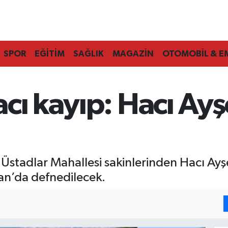
SPOR
EĞİTİM
SAĞLIK
MAGAZİN
OTOMOBİL & E
cı kayıp: Hacı Ayş
stadlar Mahallesi sakinlerinden Hacı Ayşe
n’da defnedilecek.