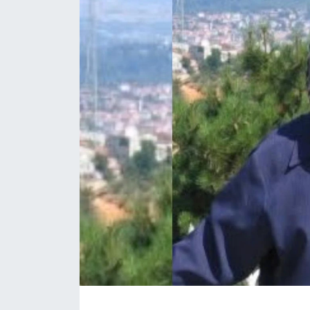
Daday Haberleri
Devrekani Haberleri
Doğanyurt Haberleri
Hanönü Haberleri
İhsangazi Haberleri
İnebolu Haberleri
Küre Haberleri
Merkez Haberleri
Pınarbaşı Haberleri