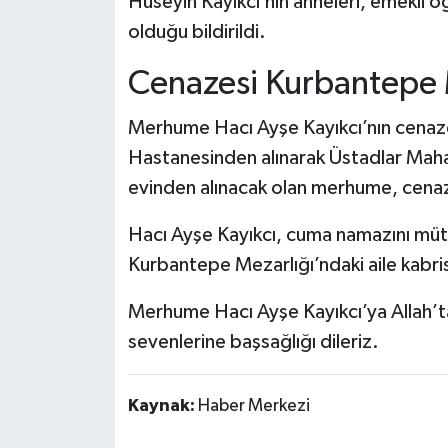
Hüseyin Kayıkcı’nın anneleri, emekli ö
Dünya Haberleri
olduğu bildirildi.
Yerel Haberler
Cenazesi Kurbantepe 
Haber Arşivi
Merhume Hacı Ayşe Kayıkcı’nın cenaz
Hastanesinden alınarak Üstadlar Mahal
evinden alınacak olan merhume, cenaz
Hacı Ayşe Kayıkcı, cuma namazını müt
Kurbantepe Mezarlığı’ndaki aile kabri
Merhume Hacı Ayşe Kayıkcı’ya Allah’tan
sevenlerine başsağlığı dileriz.
Kaynak:
Haber Merkezi