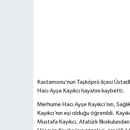
Şenpazar Haberleri
Seydiler Haberleri
Taşköprü Haberleri
Tosya Haberleri
Karadeniz Haberleri
Kastamonu’nun Taşköprü ilçesi Üstad
Ulusal Haberler
Hacı Ayşe Kayıkcı hayatını kaybetti.
Teknoloji Haberleri
Merhume Hacı Ayşe Kayıkcı’nın, Sağlı
Kayıkcı’nın eşi olduğu öğrenildi. Kayık
Siyaset Haberleri
Mustafa Kayıkcı, Atatürk İlkokulunda