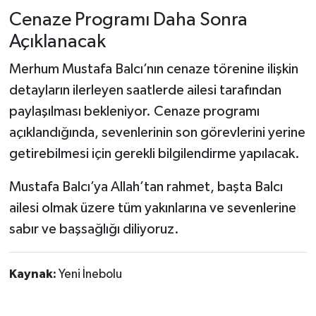
Dünya Haberleri
Cenaze Programı Daha Sonra
Açıklanacak
Yerel Haberler
Merhum Mustafa Balcı’nın cenaze törenine ilişkin
Haber Arşivi
detayların ilerleyen saatlerde ailesi tarafından
paylaşılması bekleniyor. Cenaze programı
açıklandığında, sevenlerinin son görevlerini yerine
getirebilmesi için gerekli bilgilendirme yapılacak.
Mustafa Balcı’ya Allah’tan rahmet, başta Balcı
ailesi olmak üzere tüm yakınlarına ve sevenlerine
sabır ve başsağlığı diliyoruz.
Kaynak:
Yeni İnebolu