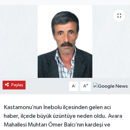
Daday Haberleri
Devrekani Haberleri
Doğanyurt Haberleri
Hanönü Haberleri
İhsangazi Haberleri
İnebolu Haberleri
Paylaş
-
+
A
A
Küre Haberleri
Kastamonu’nun İnebolu ilçesinden gelen acı
Merkez Haberleri
haber, ilçede büyük üzüntüye neden oldu. Avara
Mahallesi Muhtarı Ömer Balcı’nın kardeşi ve
Pınarbaşı Haberleri