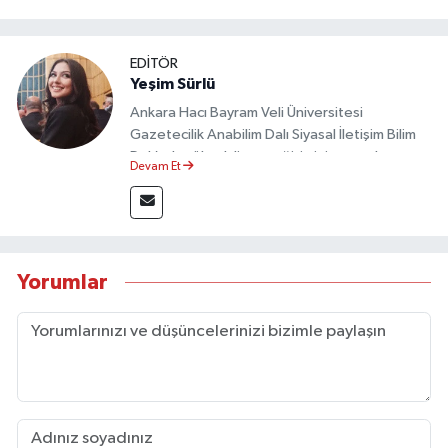
EDİTÖR
Yeşim Sürlü
Ankara Hacı Bayram Veli Üniversitesi
Gazetecilik Anabilim Dalı Siyasal İletişim Bilim
Dalı’nda yüksek lisans eğitimini tamamlamıştır.
Devam Et
Sosyal medya platformları ve seçimlere dair
akademik çalışmalar gerçekleştirmiştir.
Taşköprü Postası internet haber sitesinde
internet editörü olarak görev yapmaktadır.
Yorumlar