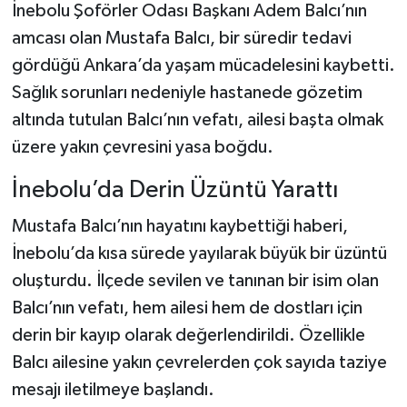
İnebolu Şoförler Odası Başkanı Adem Balcı’nın
amcası olan Mustafa Balcı, bir süredir tedavi
Şenpazar Haberleri
gördüğü Ankara’da yaşam mücadelesini kaybetti.
Seydiler Haberleri
Sağlık sorunları nedeniyle hastanede gözetim
altında tutulan Balcı’nın vefatı, ailesi başta olmak
Taşköprü Haberleri
üzere yakın çevresini yasa boğdu.
Tosya Haberleri
İnebolu’da Derin Üzüntü Yarattı
Mustafa Balcı’nın hayatını kaybettiği haberi,
Karadeniz Haberleri
İnebolu’da kısa sürede yayılarak büyük bir üzüntü
Ulusal Haberler
oluşturdu. İlçede sevilen ve tanınan bir isim olan
Balcı’nın vefatı, hem ailesi hem de dostları için
Teknoloji Haberleri
derin bir kayıp olarak değerlendirildi. Özellikle
Balcı ailesine yakın çevrelerden çok sayıda taziye
Siyaset Haberleri
mesajı iletilmeye başlandı.