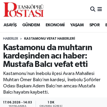
Kastamonu Vefat Edenler
ASAYİŞ
GÜNDEM
EKONOMİ
YAŞAM
SPOR
Abana Haberleri
HABERLER
KASTAMONU VEFAT HABERLERI
Ağlı Haberleri
Kastamonu da muhtarın
kardeşinden acı haber:
Araç Haberleri
Mustafa Balcı vefat etti
Azdavay Haberleri
Kastamonu’nun İnebolu ilçesi Avara Mahallesi
Bozkurt Haberleri
Muhtarı Ömer Balcı’nın kardeşi, İnebolu Şoförler
Odası Başkanı Adem Balcı’nın amcası Mustafa
Çatalzeytin Haberleri
Balcı hayatını kaybetti.
17.06.2026 - 14:03
1 DK
Cide Haberleri
YAYINLANMA
OKUNMA SÜRESI