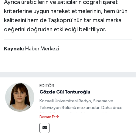
Ayrıca üreticilerin ve satıcıların coğrafi işaret
kriterlerine uygun hareket etmelerinin, hem ürün
kalitesini hem de Taşköprü’nün tarımsal marka
değerini doğrudan etkilediği belirtiliyor.
Kaynak:
Haber Merkezi
EDİTÖR
Gözde Gül Tonturoğlu
Kocaeli Üniversitesi Radyo, Sinema ve
Televizyon Bölümü mezunudur. Daha önce
Sözcü Gazetesi’nde köşe yazarlığı yapmış ve
Devam Et
sayfa tasarımı alanında görev almıştır.