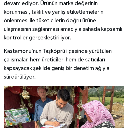
devam ediyor. Ürünün marka değerinin
korunması, taklit ve yanlış etiketlemelerin
Şenpazar Haberleri
önlenmesi ile tüketicilerin doğru ürüne
Seydiler Haberleri
ulaşmasının sağlanması amacıyla sahada kapsamlı
kontroller gerçekleştiriliyor.
Taşköprü Haberleri
Kastamonu’nun Taşköprü ilçesinde yürütülen
Tosya Haberleri
çalışmalar, hem üreticileri hem de satıcıları
kapsayacak şekilde geniş bir denetim ağıyla
Karadeniz Haberleri
sürdürülüyor.
Ulusal Haberler
Teknoloji Haberleri
Siyaset Haberleri