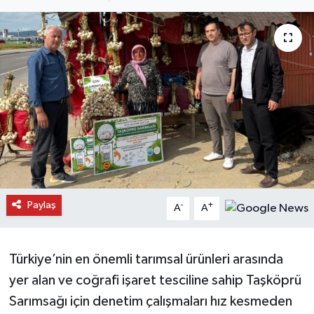
Daday Haberleri
Devrekani Haberleri
Doğanyurt Haberleri
Hanönü Haberleri
İhsangazi Haberleri
İnebolu Haberleri
Paylaş
-
+
A
A
Küre Haberleri
Türkiye’nin en önemli tarımsal ürünleri arasında
Merkez Haberleri
yer alan ve coğrafi işaret tesciline sahip Taşköprü
Sarımsağı için denetim çalışmaları hız kesmeden
Pınarbaşı Haberleri