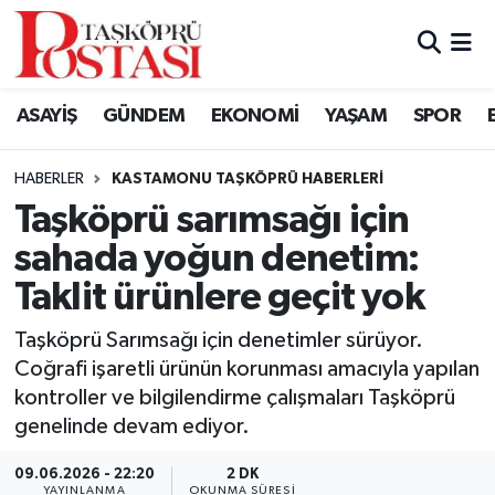
Kastamonu Vefat Edenler
ASAYİŞ
GÜNDEM
EKONOMİ
YAŞAM
SPOR
Abana Haberleri
HABERLER
KASTAMONU TAŞKÖPRÜ HABERLERI
Ağlı Haberleri
Taşköprü sarımsağı için
sahada yoğun denetim:
Araç Haberleri
Taklit ürünlere geçit yok
Azdavay Haberleri
Taşköprü Sarımsağı için denetimler sürüyor.
Bozkurt Haberleri
Coğrafi işaretli ürünün korunması amacıyla yapılan
kontroller ve bilgilendirme çalışmaları Taşköprü
Çatalzeytin Haberleri
genelinde devam ediyor.
09.06.2026 - 22:20
2 DK
Cide Haberleri
YAYINLANMA
OKUNMA SÜRESI